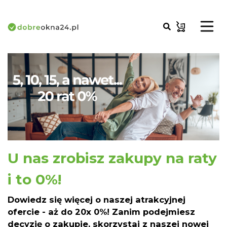
U nas zrobisz zakupy na raty
i to 0%!
Dowiedz się więcej o naszej atrakcyjnej
ofercie - aż do 20x 0%! Zanim podejmiesz
decyzję o zakupie, skorzystaj z naszej nowej