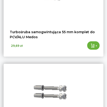
Turbośruba samogwintująca 55 mm komplet do
PCV/ALU Medos
+
29,69 zł