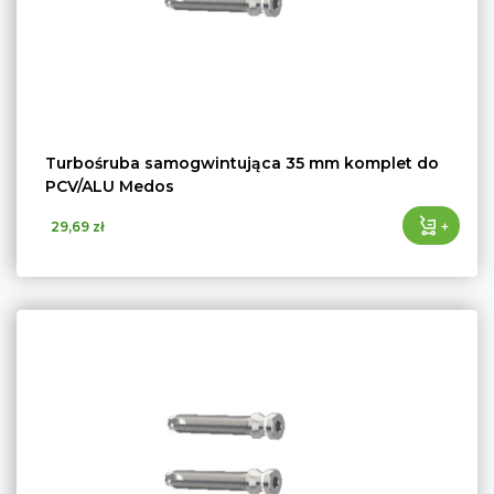
Turbośruba samogwintująca 35 mm komplet do
PCV/ALU Medos
+
29,69 zł