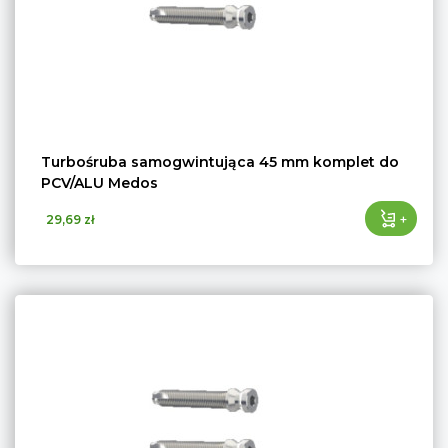
Turbośruba samogwintująca 45 mm komplet do
PCV/ALU Medos
+
29,69 zł