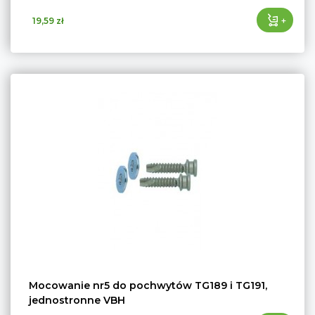
+
19,59 zł
Mocowanie nr5 do pochwytów TG189 i TG191,
jednostronne VBH