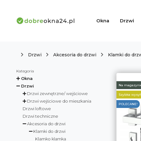
Okna
Drzwi
Drzwi
Akcesoria do drzwi
Klamki do drz
Kategoria
Okna
Na magazyni
Drzwi
Drzwi zewnętrzne/ wejściowe
Szybka wysył
Drzwi wejściowe do mieszkania
POLECANE!
Drzwi loftowe
Drzwi techniczne
Akcesoria do drzwi
Klamki do drzwi
Klamko klamka