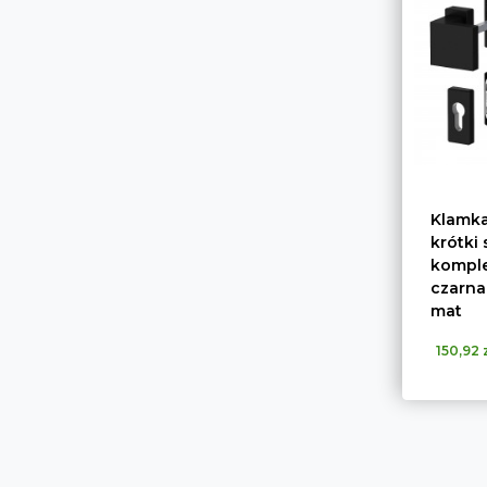
Klamk
krótki 
komple
czarna
mat
150,92 z