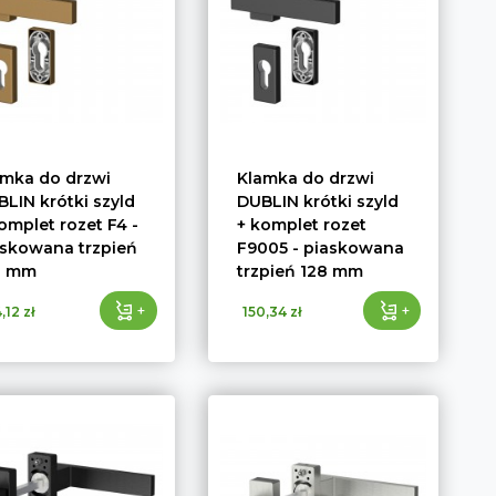
amka do drzwi
Klamka do drzwi
LIN krótki szyld
DUBLIN krótki szyld
omplet rozet F4 -
+ komplet rozet
askowana trzpień
F9005 - piaskowana
8 mm
trzpień 128 mm
+
+
,12 zł
150,34 zł