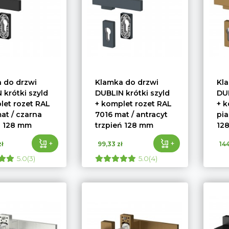
 do drzwi
Klamka do drzwi
Kl
 krótki szyld
DUBLIN krótki szyld
DUB
let rozet RAL
+ komplet rozet RAL
+ k
at / czarna
7016 mat / antracyt
pi
ń 128 mm
trzpień 128 mm
12
+
+
ł
99,33 zł
144
5.0(3)
5.0(4)