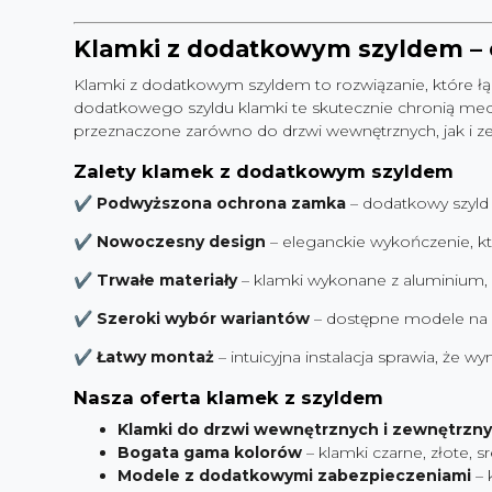
Klamki z dodatkowym szyldem – 
Klamki z dodatkowym szyldem to rozwiązanie, które 
dodatkowego szyldu klamki te skutecznie chronią mec
przeznaczone zarówno do drzwi wewnętrznych, jak i zew
Zalety klamek z dodatkowym szyldem
✔
Podwyższona ochrona zamka
– dodatkowy szyld
✔
Nowoczesny design
– eleganckie wykończenie, kt
✔
Trwałe materiały
– klamki wykonane z aluminium, s
✔
Szeroki wybór wariantów
– dostępne modele na dł
✔
Łatwy montaż
– intuicyjna instalacja sprawia, że 
Nasza oferta klamek z szyldem
Klamki do drzwi wewnętrznych i zewnętrzn
Bogata gama kolorów
– klamki czarne, złote, s
Modele z dodatkowymi zabezpieczeniami
– 