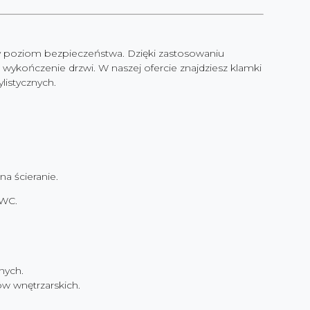
 poziom bezpieczeństwa. Dzięki zastosowaniu
ykończenie drzwi. W naszej ofercie znajdziesz klamki
listycznych.
a ścieranie.
 WC.
nych.
ów wnętrzarskich.