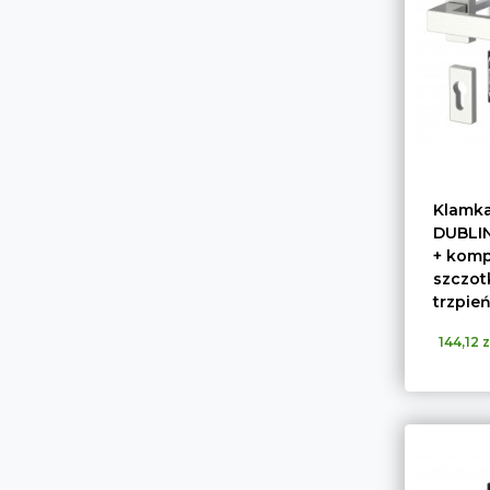
Klamka
DUBLIN
+ kompl
szczo
trzpie
144,12 z