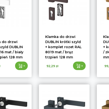
Klamka do drzwi
Kl
 do drzwi
DUBLIN krótki szyld
DUB
 szyld DUBLIN
+ komplet rozet RAL
+ k
6 mat / biały
8019 mat / brąz
/ z
zpień 128 mm
trzpień 128 mm
m
+
+
ł
92,29 zł
99,