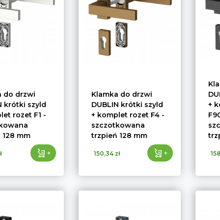
Kl
 do drzwi
Klamka do drzwi
DUB
 krótki szyld
DUBLIN krótki szyld
+ k
et rozet F1 -
+ komplet rozet F4 -
F90
tkowana
szczotkowana
sz
ń 128 mm
trzpień 128 mm
tr
+
+
ł
150,34 zł
158