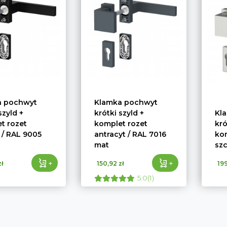
a pochwyt
Klamka pochwyt
szyld +
krótki szyld +
Kl
t rozet
komplet rozet
kró
 / RAL 9005
antracyt / RAL 7016
kom
mat
sz
+
+
ł
150,92 zł
199
5.0(1)