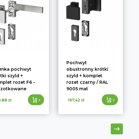
Pochwyt
amka pochwyt
obustronny krótki
tki szyld +
szyld + komplet
plet rozet F6 -
rozet czarny / RAL
czotkowane
9005 mat
+
+
,88 zł
167,42 zł