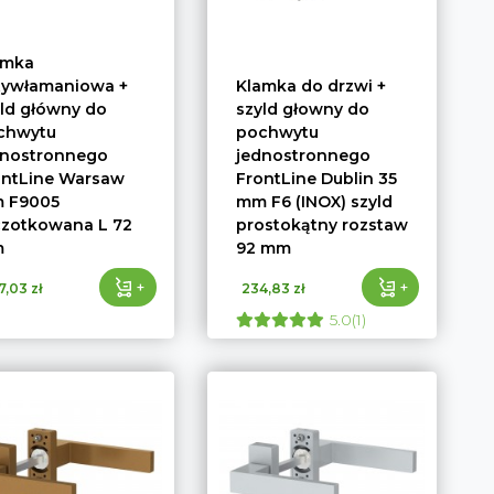
amka
tywłamaniowa +
Klamka do drzwi +
ld główny do
szyld głowny do
chwytu
pochwytu
dnostronnego
jednostronnego
ontLine Warsaw
FrontLine Dublin 35
 F9005
mm F6 (INOX) szyld
czotkowana L 72
prostokątny rozstaw
m
92 mm
+
+
,03 zł
234,83 zł
5.0(1)