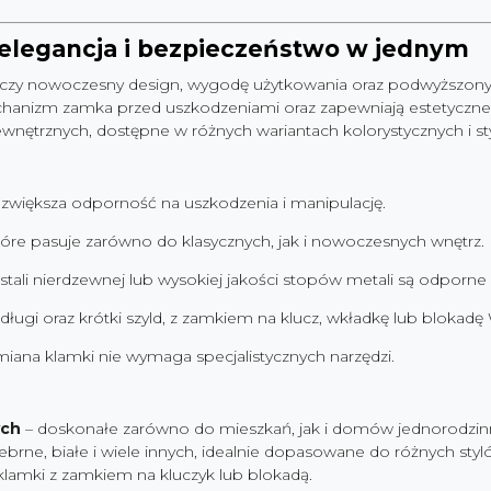
elegancja i bezpieczeństwo w jednym
łączy nowoczesny design, wygodę użytkowania oraz podwyższony
hanizm zamka przed uszkodzeniami oraz zapewniają estetyczne w
nętrznych, dostępne w różnych wariantach kolorystycznych i sty
 zwiększa odporność na uszkodzenia i manipulację.
óre pasuje zarówno do klasycznych, jak i nowoczesnych wnętrz.
tali nierdzewnej lub wysokiej jakości stopów metali są odporne n
ugi oraz krótki szyld, z zamkiem na klucz, wkładkę lub blokadę
wymiana klamki nie wymaga specjalistycznych narzędzi.
ych
– doskonałe zarówno do mieszkań, jak i domów jednorodzin
rebrne, białe i wiele innych, idealnie dopasowane do różnych styl
klamki z zamkiem na kluczyk lub blokadą.