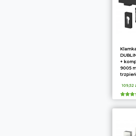
Klamka
DUBLIN
+ komp
9005 m
trzpie
109,52 z