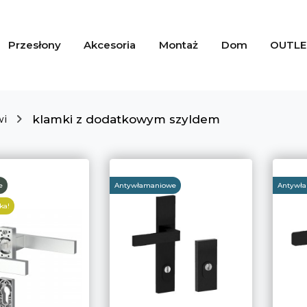
Przesłony
Akcesoria
Montaż
Dom
OUTLE
klamki z dodatkowym szyldem
wi
e
Antywłamaniowe
Antywł
ka!