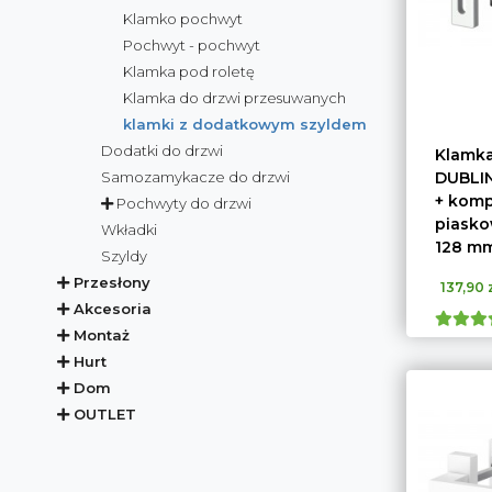
Klamko pochwyt
Pochwyt - pochwyt
Klamka pod roletę
Klamka do drzwi przesuwanych
klamki z dodatkowym szyldem
Dodatki do drzwi
Klamka
DUBLIN
Samozamykacze do drzwi
+ kompl
Pochwyty do drzwi
piasko
Wkładki
128 m
Szyldy
Przesłony
137,90 z
Akcesoria
Montaż
Hurt
Dom
OUTLET