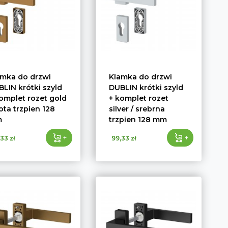
amka do drzwi
Klamka do drzwi
LIN krótki szyld
DUBLIN krótki szyld
omplet rozet gold
+ komplet rozet
łota trzpien 128
silver / srebrna
m
trzpien 128 mm
+
+
33 zł
99,33 zł