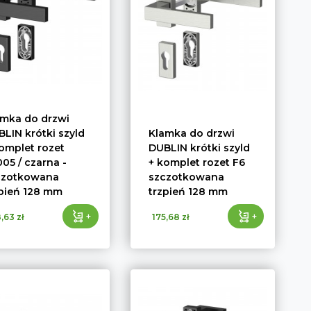
amka do drzwi
LIN krótki szyld
Klamka do drzwi
omplet rozet
DUBLIN krótki szyld
05 / czarna -
+ komplet rozet F6
czotkowana
szczotkowana
zpień 128 mm
trzpień 128 mm
+
+
,63 zł
175,68 zł