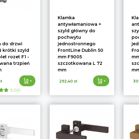
Klamka
Kl
antywłamaniowa +
an
szyld główny do
szy
pochwytu
po
 do drzwi
jednostronnego
je
 krótki szyld
FrontLine Dublin 50
Fr
et rozet F1 -
mm F9005
mm
wana trzpień
szczotkowana L 72
sz
m
mm
m
+
+
ł
292,40 zł
307
5.0(1)