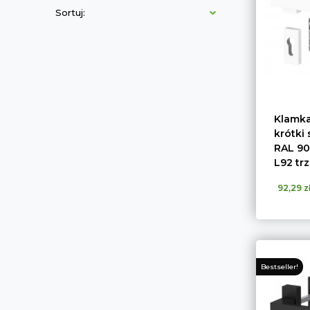
Sortuj:
Klamka
krótki
RAL 901
L92 tr
92,29 z
Bestseller!