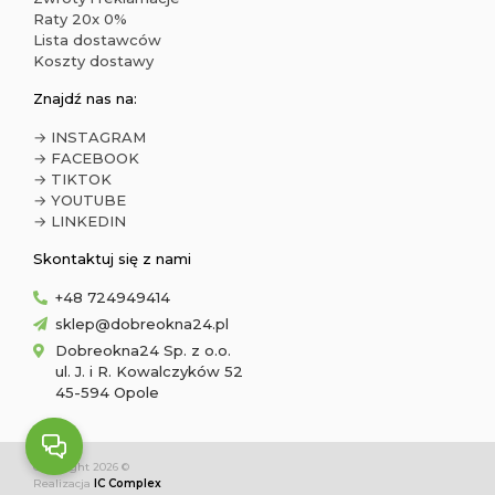
Raty 20x 0%
Lista dostawców
Koszty dostawy
Znajdź nas na:
→ INSTAGRAM
→ FACEBOOK
→ TIKTOK
→ YOUTUBE
→ LINKEDIN
Skontaktuj się z nami
+48 724949414
sklep@dobreokna24.pl
Dobreokna24 Sp. z o.o.
ul. J. i R. Kowalczyków 52
45-594 Opole
Copyright 2026 ©
Realizacja
IC Complex