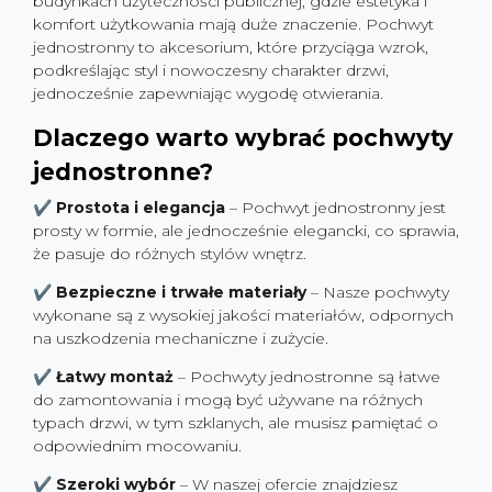
budynkach użyteczności publicznej, gdzie estetyka i
komfort użytkowania mają duże znaczenie. Pochwyt
jednostronny to akcesorium, które przyciąga wzrok,
podkreślając styl i nowoczesny charakter drzwi,
jednocześnie zapewniając wygodę otwierania.
Dlaczego warto wybrać pochwyty
jednostronne?
✔
Prostota i elegancja
– Pochwyt jednostronny jest
prosty w formie, ale jednocześnie elegancki, co sprawia,
że pasuje do różnych stylów wnętrz.
✔
Bezpieczne i trwałe materiały
– Nasze pochwyty
wykonane są z wysokiej jakości materiałów, odpornych
na uszkodzenia mechaniczne i zużycie.
✔
Łatwy montaż
– Pochwyty jednostronne są łatwe
do zamontowania i mogą być używane na różnych
typach drzwi, w tym szklanych, ale musisz pamiętać o
odpowiednim mocowaniu.
✔
Szeroki wybór
– W naszej ofercie znajdziesz