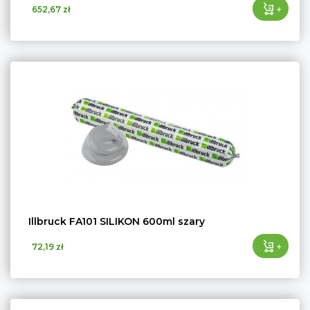
+
652,67 zł
Illbruck FA101 SILIKON 600ml szary
+
72,19 zł