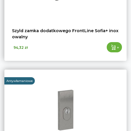
Szyld zamka dodatkowego FrontLine Sofia+ inox
owalny
+
94,32 zł
Antywłamaniowe