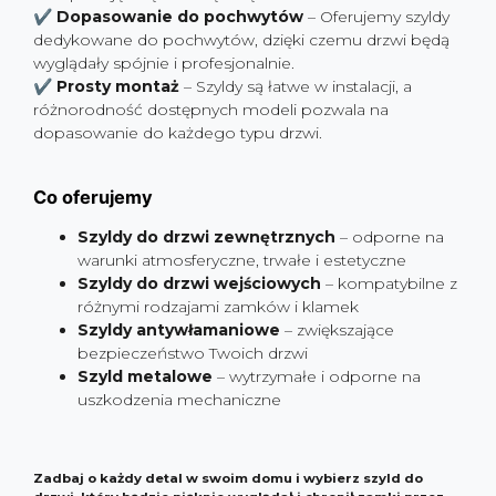
✔
Dopasowanie do pochwytów
– Oferujemy szyldy
dedykowane do pochwytów, dzięki czemu drzwi będą
wyglądały spójnie i profesjonalnie.
✔
Prosty montaż
– Szyldy są łatwe w instalacji, a
różnorodność dostępnych modeli pozwala na
dopasowanie do każdego typu drzwi.
Co oferujemy
Szyldy do drzwi zewnętrznych
– odporne na
warunki atmosferyczne, trwałe i estetyczne
Szyldy do drzwi wejściowych
– kompatybilne z
różnymi rodzajami zamków i klamek
Szyldy antywłamaniowe
– zwiększające
bezpieczeństwo Twoich drzwi
Szyld metalowe
– wytrzymałe i odporne na
uszkodzenia mechaniczne
Zadbaj o każdy detal w swoim domu i wybierz szyld do