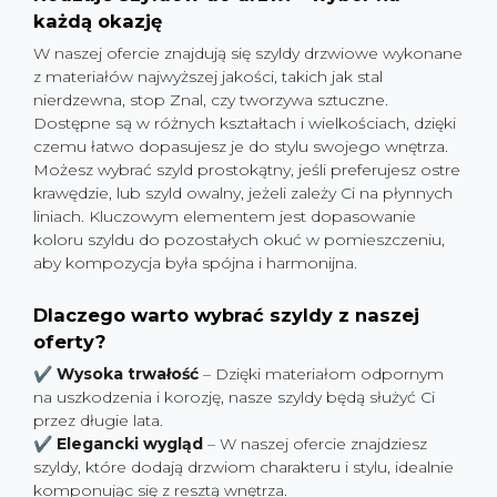
każdą okazję
W naszej ofercie znajdują się szyldy drzwiowe wykonane
z materiałów najwyższej jakości, takich jak stal
nierdzewna, stop Znal, czy tworzywa sztuczne.
Dostępne są w różnych kształtach i wielkościach, dzięki
czemu łatwo dopasujesz je do stylu swojego wnętrza.
Możesz wybrać szyld prostokątny, jeśli preferujesz ostre
krawędzie, lub szyld owalny, jeżeli zależy Ci na płynnych
liniach. Kluczowym elementem jest dopasowanie
koloru szyldu do pozostałych okuć w pomieszczeniu,
aby kompozycja była spójna i harmonijna.
Dlaczego warto wybrać szyldy z naszej
oferty?
✔
Wysoka trwałość
– Dzięki materiałom odpornym
na uszkodzenia i korozję, nasze szyldy będą służyć Ci
przez długie lata.
✔
Elegancki wygląd
– W naszej ofercie znajdziesz
szyldy, które dodają drzwiom charakteru i stylu, idealnie
komponując się z resztą wnętrza.