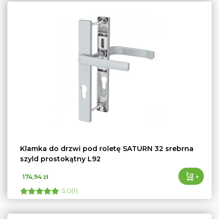
Klamka do drzwi pod roletę SATURN 32 srebrna
szyld prostokątny L92
+
174,94 zł
5.0(1)