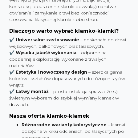
wewnętrznych, jak i zewnętrznych. Dzięki swojej
konstrukcji obustronne klamki pozwalają na łatwe
otwieranie i zamykanie drzwi bez konieczności
stosowania klasycznej klamki z obu stron.
Dlaczego warto wybrać klamko-klamki?
✔
Uniwersalne zastosowanie
– doskonałe do drzwi
wejściowych, balkonowych oraz tarasowych.
✔
Wysoka jakość wykonania
– odporne na
codzienną eksploatację, wykonane z trwałych
materiałów.
✔
Estetyka i nowoczesny design
– szeroka gama
kolorów i kształtów dopasowanych do różnych stylów
wnętrz.
✔
Łatwy montaż
– prosta instalacja sprawia, że są
świetnym wyborem do szybkiej wymiany klamek w
drzwiach.
Nasza oferta klamko-klamek
Różnorodne warianty kolorystyczne
– klamki
dostępne w kilku odcieniach, od klasycznych po
nowoczesne.