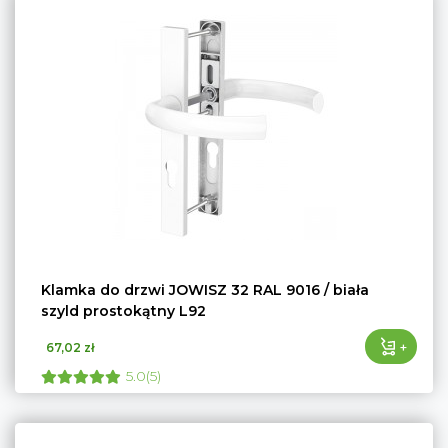
Klamka do drzwi JOWISZ 32 RAL 9016 / biała
szyld prostokątny L92
+
67,02 zł
5.0(5)