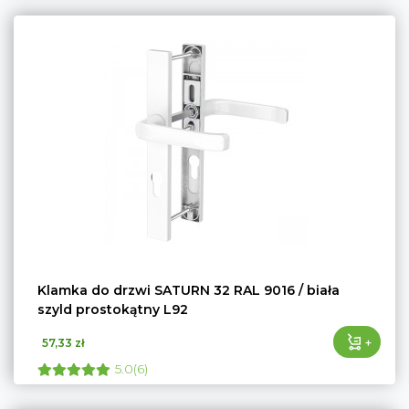
Klamka do drzwi SATURN 32 RAL 9016 / biała
szyld prostokątny L92
+
57,33 zł
5.0(6)