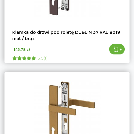
Klamka do drzwi pod roletę DUBLIN 37 RAL 8019
mat / brąz
+
145,78 zł
5.0(1)