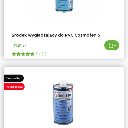
Środek wygładzający do PVC Cosmofen 5
+
41,01 zł
5.0(2)
Bestseller!
Wyprzedaż