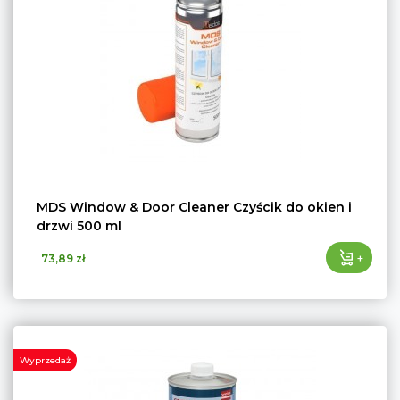
MDS Window & Door Cleaner Czyścik do okien i
drzwi 500 ml
+
73,89 zł
Wyprzedaż