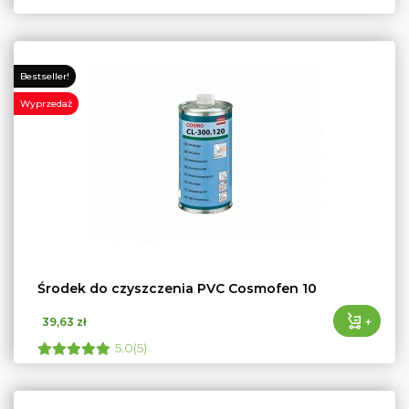
Bestseller!
Wyprzedaż
Środek do czyszczenia PVC Cosmofen 10
+
39,63 zł
5.0(5)