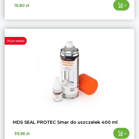
+
16,80 zł
Wyprzedaż
MDS SEAL PROTEC Smar do uszczelek 400 ml
+
39,96 zł