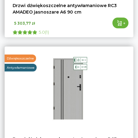
Drzwi dźwiękoszczelne antywłamaniowe RC3
AMADEO jasnoszare A6 90 cm
+
5 303,77 zł
5.0(1)
Dźwiękoszczelne
Antywłamaniowe