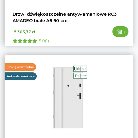
Drzwi dźwiękoszczelne antywłamaniowe RC3
AMADEO białe A6 90 cm
+
5 303,77 zł
5.0(1)
Dźwiękoszczelne
Antywłamaniowe