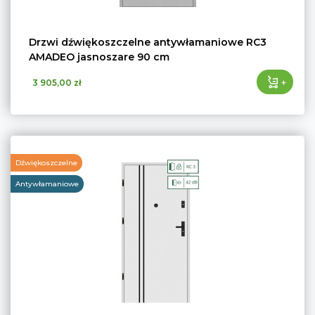
Drzwi dźwiękoszczelne antywłamaniowe RC3
AMADEO jasnoszare 90 cm
+
3 905,00 zł
Dźwiękoszczelne
Antywłamaniowe