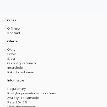
O nas
O firmie
Kontakt
Oferta
Okna
Drzwi
Blog
O konfiguratorach
Instrukcje
Pliki do pobrania
Informacje
Regulaminy
Polityka prywatności i cookies
Zwroty i reklamacje
Raty 20x 0%
Lista dostawców