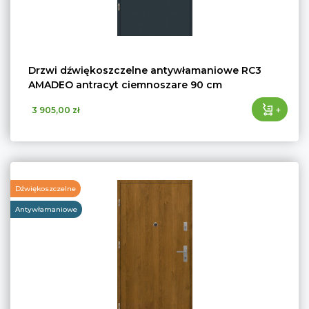
Drzwi dźwiękoszczelne antywłamaniowe RC3
AMADEO antracyt ciemnoszare 90 cm
+
3 905,00 zł
Dźwiękoszczelne
Antywłamaniowe