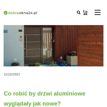
11/12//2023
Co robić by drzwi aluminiowe
wyglądały jak nowe?