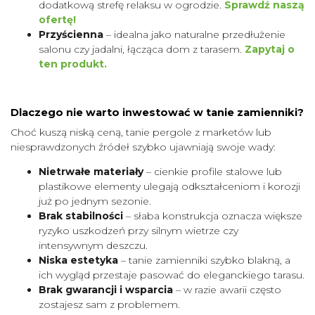
dodatkową strefę relaksu w ogrodzie.
Sprawdź naszą
ofertę!
Przyścienna
– idealna jako naturalne przedłużenie
salonu czy jadalni, łącząca dom z tarasem.
Zapytaj o
ten produkt.
Dlaczego nie warto inwestować w tanie zamienniki?
Choć kuszą niską ceną, tanie pergole z marketów lub
niesprawdzonych źródeł szybko ujawniają swoje wady:
Nietrwałe materiały
– cienkie profile stalowe lub
plastikowe elementy ulegają odkształceniom i korozji
już po jednym sezonie.
Brak stabilności
– słaba konstrukcja oznacza większe
ryzyko uszkodzeń przy silnym wietrze czy
intensywnym deszczu.
Niska estetyka
– tanie zamienniki szybko blakną, a
ich wygląd przestaje pasować do eleganckiego tarasu.
Brak gwarancji i wsparcia
– w razie awarii często
zostajesz sam z problemem.