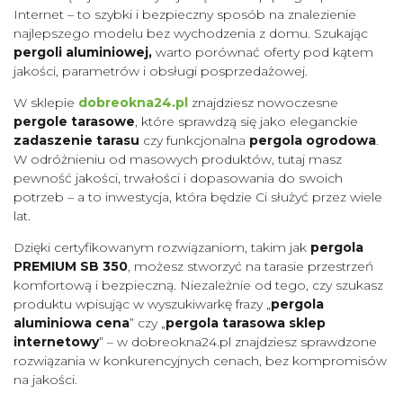
Internet – to szybki i bezpieczny sposób na znalezienie
najlepszego modelu bez wychodzenia z domu. Szukając
pergoli aluminiowej,
warto porównać oferty pod kątem
jakości, parametrów i obsługi posprzedażowej.
W sklepie
dobreokna24.pl
znajdziesz nowoczesne
pergole tarasowe
, które sprawdzą się jako eleganckie
zadaszenie tarasu
czy funkcjonalna
pergola ogrodowa
.
W odróżnieniu od masowych produktów, tutaj masz
pewność jakości, trwałości i dopasowania do swoich
potrzeb – a to inwestycja, która będzie Ci służyć przez wiele
lat.
Dzięki certyfikowanym rozwiązaniom, takim jak
pergola
PREMIUM SB 350
, możesz stworzyć na tarasie przestrzeń
komfortową i bezpieczną. Niezależnie od tego, czy szukasz
produktu wpisując w wyszukiwarkę frazy „
pergola
aluminiowa cena
” czy „
pergola tarasowa sklep
internetowy
” – w dobreokna24.pl znajdziesz sprawdzone
rozwiązania w konkurencyjnych cenach, bez kompromisów
na jakości.