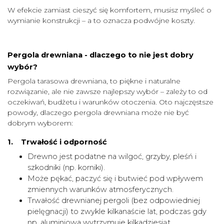
W efekcie zamiast cieszyć się komfortem, musisz myśleć o
wymianie konstrukcji – a to oznacza podwójne koszty.
Pergola drewniana - dlaczego to nie jest dobry
wybór?
Pergola tarasowa drewniana, to piękne i naturalne
rozwiązanie, ale nie zawsze najlepszy wybór – zależy to od
oczekiwań, budżetu i warunków otoczenia. Oto najczęstsze
powody, dlaczego pergola drewniana może nie być
dobrym wyborem:
1.
Trwałość i odporność
Drewno jest podatne na wilgoć, grzyby, pleśń i
szkodniki (np. korniki).
Może pękać, paczyć się i butwieć pod wpływem
zmiennych warunków atmosferycznych.
Trwałość drewnianej pergoli (bez odpowiedniej
pielęgnacji) to zwykle kilkanaście lat, podczas gdy
np. aluminiowa wytrzymuje kilkadziesiąt.