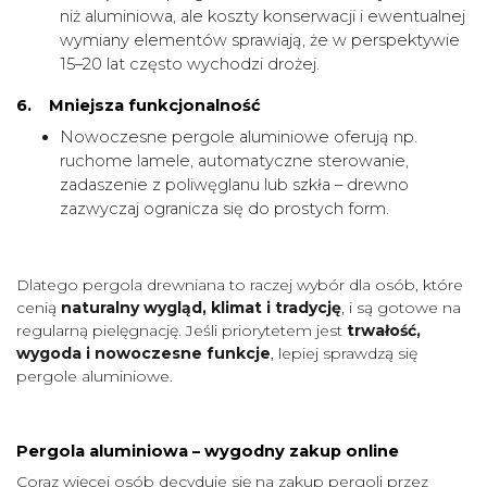
niż aluminiowa, ale koszty konserwacji i ewentualnej
wymiany elementów sprawiają, że w perspektywie
15–20 lat często wychodzi drożej.
6. Mniejsza funkcjonalność
Nowoczesne pergole aluminiowe oferują np.
ruchome lamele, automatyczne sterowanie,
zadaszenie z poliwęglanu lub szkła – drewno
zazwyczaj ogranicza się do prostych form.
Dlatego pergola drewniana to raczej wybór dla osób, które
cenią
naturalny wygląd, klimat i tradycję
, i są gotowe na
regularną pielęgnację. Jeśli priorytetem jest
trwałość,
wygoda i nowoczesne funkcje
, lepiej sprawdzą się
pergole aluminiowe.
Pergola aluminiowa – wygodny zakup online
Coraz więcej osób decyduje się na zakup pergoli przez