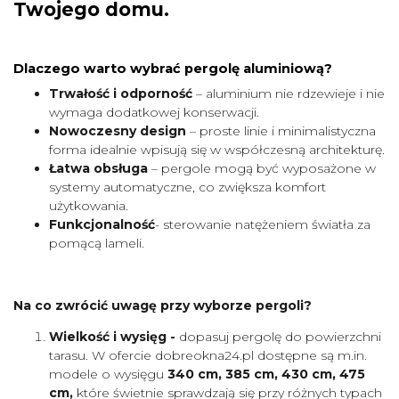
Twojego domu.
Dlaczego warto wybrać pergolę aluminiową?
Trwałość i odporność
– aluminium nie rdzewieje i nie
wymaga dodatkowej konserwacji.
Nowoczesny design
– proste linie i minimalistyczna
forma idealnie wpisują się w współczesną architekturę.
Łatwa obsługa
– pergole mogą być wyposażone w
systemy automatyczne, co zwiększa komfort
użytkowania.
Funkcjonalność
- sterowanie natężeniem światła za
pomącą lameli.
Na co zwrócić uwagę przy wyborze pergoli?
Wielkość i wysięg -
dopasuj pergolę do powierzchni
tarasu. W ofercie dobreokna24.pl dostępne są m.in.
modele o wysięgu
340 cm, 385 cm, 430 cm, 475
cm,
które świetnie sprawdzają się przy różnych typach