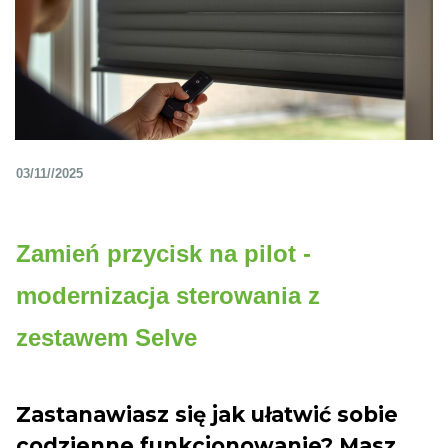
03/11//2025
Zamień przycisk na pilot -
modernizacja sterowania z
zestawem Selve
Zastanawiasz się jak ułatwić sobie
codzienne funkcjonowanie? Masz