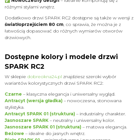
✅
Nowoczesny design
– idealnie komponują się z
różnymi stylami wnętrz.
Dodatkowo drzwi SPARK RC2 dostępne są także w wersji z
światłoprzejściem 80 cm
, co sprawia, że można je z
łatwością dopasować do różnych wymiarów otworów
drzwiowych.
Dostępne kolory i modele drzwi
SPARK RC2
W sklepie
dobreokna24.pl
znajdziesz szeroki wybór
wariantów kolorystycznych drzwi SPARK RC2:
Czarne
– klasyczna elegancja i uniwersalny wygląd.
Antracyt (wersja gładka)
– nowoczesna, stonowana
stylistyka.
Antracyt SPARK 01 (struktura)
– industrialny charakter.
Jasnoszare SPARK
– neutralny i uniwersalny kolor.
Jasnoszare SPARK 01 (struktura)
– matowa elegancja.
Beżowe
– idealne do jasnych wnętrz.
Białe SPARK 01
– minimalistyczne i nowoczesne.