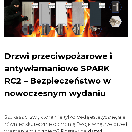
Drzwi przeciwpożarowe i
antywłamaniowe SPARK
RC2 – Bezpieczeństwo w
nowoczesnym wydaniu
Szukasz drzwi, które nie tylko będą estetyczne, ale
również skutecznie ochronią Twoje wnętrze przed
włamaniem i ogniem? Postaw na
drzwi