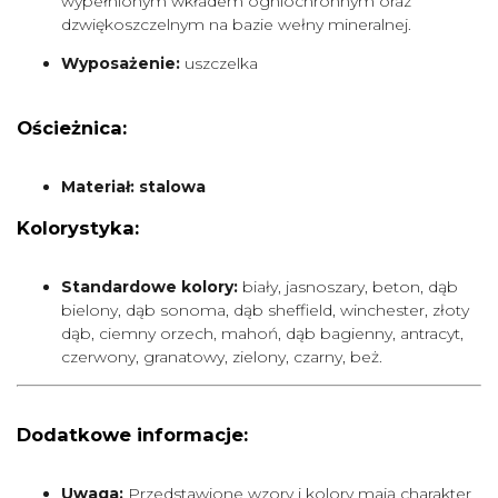
wypełnionym wkładem ogniochronnym oraz
dzwiękoszczelnym na bazie wełny mineralnej.
Wyposażenie:
uszczelka
Ościeżnica:
Materiał: stalowa
Kolorystyka:
Standardowe kolory:
biały, jasnoszary, beton, dąb
bielony, dąb sonoma, dąb sheffield, winchester, złoty
dąb, ciemny orzech, mahoń, dąb bagienny, antracyt,
czerwony, granatowy, zielony, czarny, beż.
Dodatkowe informacje:
Uwaga:
Przedstawione wzory i kolory mają charakter