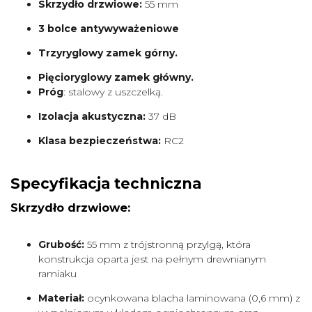
Skrzydło drzwiowe:
55 mm
3 bolce antywyważeniowe
Trzyryglowy zamek górny.
Pięcioryglowy zamek główny.
Próg
: stalowy z uszczelką.
Izolacja akustyczna:
37 dB
Klasa bezpieczeństwa:
RC2
Specyfikacja techniczna
Skrzydło drzwiowe:
Grubość:
55 mm z trójstronną przylgą, która
konstrukcja oparta jest na pełnym drewnianym
ramiaku
Materiał:
ocynkowana blacha laminowana (0,6 mm) z