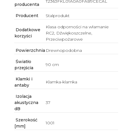
T2363FKL01A0A0FAB9CECAL
producenta
Producent
Stalprodukt
Klasa odporności na włamanie
Dodatkowe
RC2, Dźwiękoszczelne,
korzyści
Przeciwpożarowe
Powierzchnia
Drewnopodobna
Światło
90 cm
przejścia
Klamki i
Klamka-klamka
antaby
Izolacja
akustyczna
37
dB
Szerokość
1001
[mm]