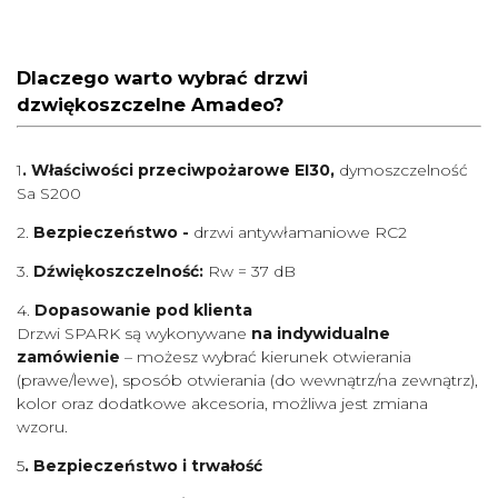
Dlaczego warto wybrać drzwi
dzwiękoszczelne Amadeo?
1
. Właściwości przeciwpożarowe EI30,
dymoszczelność
Sa S200
2.
Bezpieczeństwo -
drzwi antywłamaniowe RC2
3.
Dźwiękoszczelność:
Rw = 37 dB
4.
Dopasowanie pod klienta
Drzwi SPARK są wykonywane
na indywidualne
zamówienie
– możesz wybrać kierunek otwierania
(prawe/lewe), sposób otwierania (do wewnątrz/na zewnątrz),
kolor oraz dodatkowe akcesoria, możliwa jest zmiana
wzoru.
5
. Bezpieczeństwo i trwałość