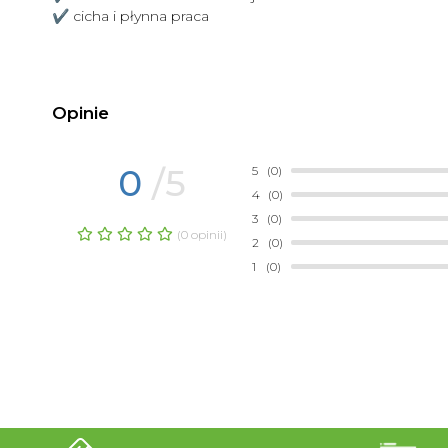
✔ cicha i płynna praca
Opinie
0
/5
5
(0)
4
(0)
3
(0)
(0 opinii)
2
(0)
1
(0)