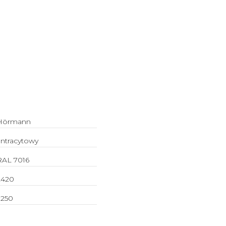
Hörmann
antracytowy
RAL 7016
2420
2250