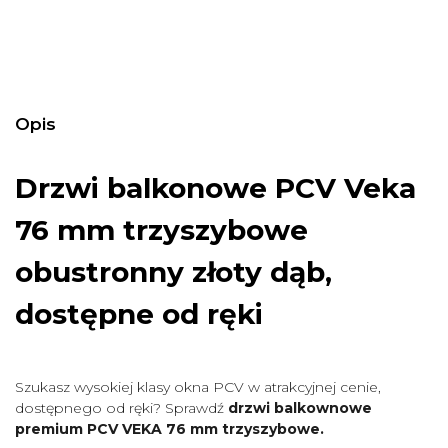
Opis
Drzwi balkonowe PCV Veka
76 mm trzyszybowe
obustronny złoty dąb,
dostępne od ręki
Szukasz wysokiej klasy okna PCV w atrakcyjnej cenie,
dostępnego od ręki? Sprawdź
drzwi balkownowe
premium PCV VEKA 76 mm trzyszybowe.