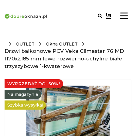
OUTLET
Okna OUTLET
Drzwi balkonowe PCV Veka Climastar 76 MD
1170x2185 mm lewe rozwierno-uchylne białe
trzyszybowe 1-kwaterowe
WYPRZEDAŻ DO -50% !
Na magazynie
Szybka wysyłka!