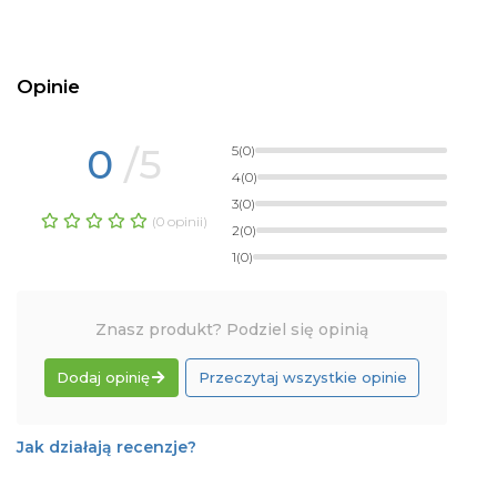
Opinie
0
/5
5
(0)
4
(0)
3
(0)
(0 opinii)
2
(0)
1
(0)
Znasz produkt? Podziel się opinią
Dodaj opinię
Przeczytaj wszystkie opinie
Jak działają recenzje?