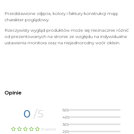
Przedstawione zdjęcia, kolory i faktury konstrukcji mają
charakter poglądowy.
Rzeczywisty wygląd produktów może się nieznacznie różnić
od prezentowanych na stronie ze względu na indywidualne
ustawienia monitora oraz na niejednorodny wzór oklein
.
Opinie
0
/5
5
(0)
4
(0)
3
(0)
(0 opinii)
2
(0)