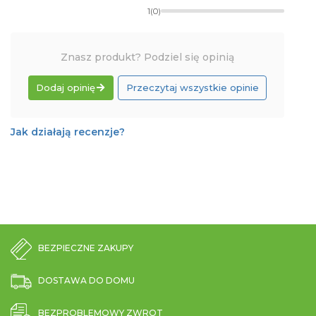
1
(0)
Znasz produkt? Podziel się opinią
Dodaj opinię
Przeczytaj wszystkie opinie
Jak działają recenzje?
BEZPIECZNE ZAKUPY
DOSTAWA DO DOMU
BEZPROBLEMOWY ZWROT