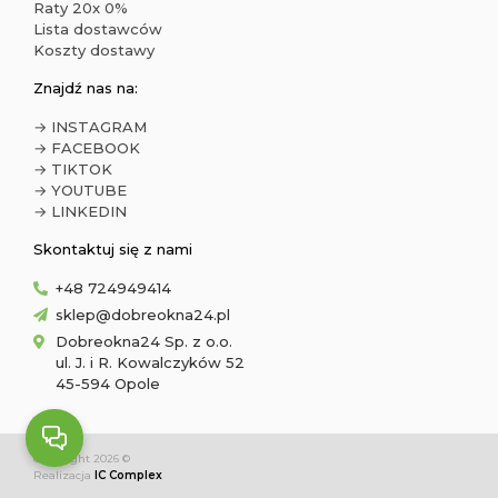
Raty 20x 0%
Lista dostawców
Koszty dostawy
Znajdź nas na:
→ INSTAGRAM
→ FACEBOOK
→ TIKTOK
→ YOUTUBE
→ LINKEDIN
Skontaktuj się z nami
+48 724949414
sklep@dobreokna24.pl
Dobreokna24 Sp. z o.o.
ul. J. i R. Kowalczyków 52
45-594 Opole
Copyright 2026 ©
Realizacja
IC Complex