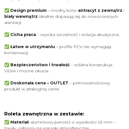
✅
Design premium
– modny kolor
antracyt z zewnątrz
i
biały wewnątrz
idealnie dopasują się do nowoczesnych
aranżacji.
✅
Cicha praca
– wysoka szczelność i izolacja akustyczna.
✅
Łatwe w utrzymaniu
– profile PCV nie wymagają
konserwacji.
✅
Bezpieczeństwo i trwałość
– solidna konstrukcja
VEKA i mocne okucia.
✅
Doskonała cena – OUTLET
– pełnowartościowy
produkt w atrakcyjnej cenie.
Roleta zewnętrzna w zestawie:
✅ Materiał:
aluminiowy pancerz o wysokości 43 mm –
trwały, odporny na warunki atmosferyczne.