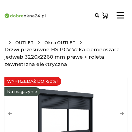
OUTLET
Okna OUTLET
Drzwi przesuwne HS PCV Veka ciemnoszare
jedwab 3220x2260 mm prawe + roleta
zewnętrzna elektryczna
WYPRZEDAŻ DO -50% !
Na magazynie