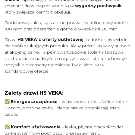
zewnątrz drzwi wyposażone są w
wygodny pochwycik
,
który zwiększa komfort obsługi.
Dodatkową zaletą są stabilne podwaliny dolne o wysokości
100 mm oraz poszerzenia górne o wysokości 215 mm.
Drzwi
HS VEKA z oferty outletowej
to doskonały wybór
dla osób szukających produktu klasy premium w wyjątkowo
atrakcyjnej cenie. To pełnowartościowa stolarka tarasowa,
pochodząca z nadwyżek magazynowych, która zachowuje
wszystkie parametry techniczne i wizualne jak w
standardowej ofercie.
Zalety drzwi HS VEKA:
✅
Energooszczędność
– właściwości profilu Vekamotion
82 mm, potrójne szyby i ciepła ramka ograniczają straty
ciepła.
✅
Komfort użytkowania
– lekka, płynna praca skrzydeł
dzięki systemowi podnoszono-przesuwnemu.