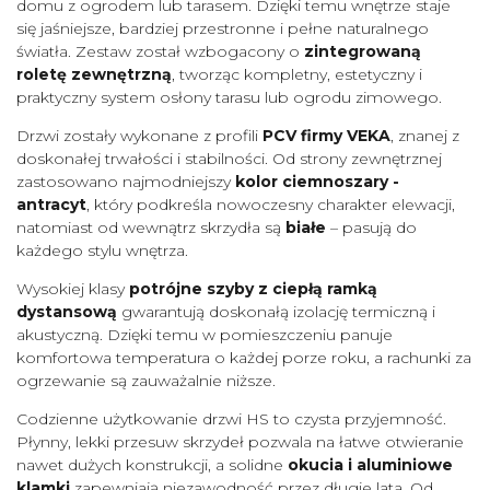
domu z ogrodem lub tarasem. Dzięki temu wnętrze staje
się jaśniejsze, bardziej przestronne i pełne naturalnego
światła. Zestaw został wzbogacony o
zintegrowaną
roletę zewnętrzną
, tworząc kompletny, estetyczny i
praktyczny system osłony tarasu lub ogrodu zimowego.
Drzwi zostały wykonane z profili
PCV firmy VEKA
, znanej z
doskonałej trwałości i stabilności. Od strony zewnętrznej
zastosowano najmodniejszy
kolor ciemnoszary -
antracyt
, który podkreśla nowoczesny charakter elewacji,
natomiast od wewnątrz skrzydła są
białe
– pasują do
każdego stylu wnętrza.
Wysokiej klasy
potrójne szyby z ciepłą ramką
dystansową
gwarantują doskonałą izolację termiczną i
akustyczną. Dzięki temu w pomieszczeniu panuje
komfortowa temperatura o każdej porze roku, a rachunki za
ogrzewanie są zauważalnie niższe.
Codzienne użytkowanie drzwi HS to czysta przyjemność.
Płynny, lekki przesuw skrzydeł pozwala na łatwe otwieranie
nawet dużych konstrukcji, a solidne
okucia i aluminiowe
klamki
zapewniają niezawodność przez długie lata. Od