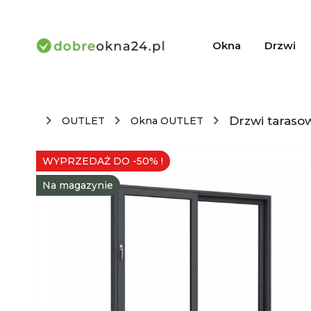
Okna
Drzwi
Drzwi taraso
OUTLET
Okna OUTLET
WYPRZEDAŻ DO -50% !
Na magazynie