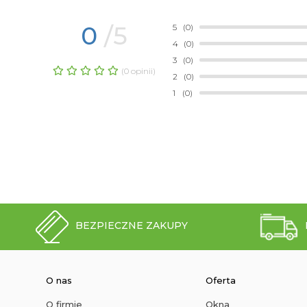
0
/5
5
(0)
4
(0)
3
(0)
(0 opinii)
2
(0)
1
(0)
BEZPIECZNE ZAKUPY
O nas
Oferta
O firmie
Okna