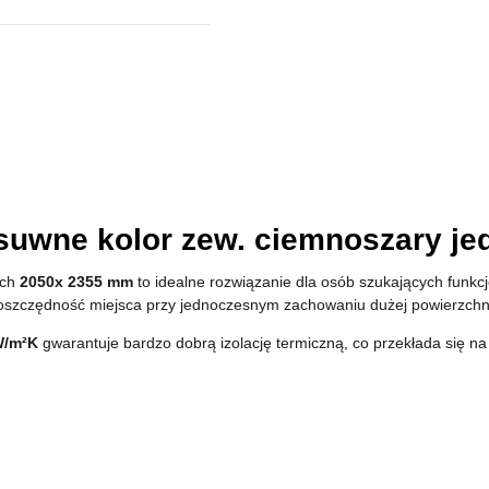
uwne kolor zew. ciemnoszary jed
ach
2050x 2355 mm
to idealne rozwiązanie dla osób szukających funkcj
szczędność miejsca przy jednoczesnym zachowaniu dużej powierzchni
W/m²K
gwarantuje bardzo dobrą izolację termiczną, co przekłada się na