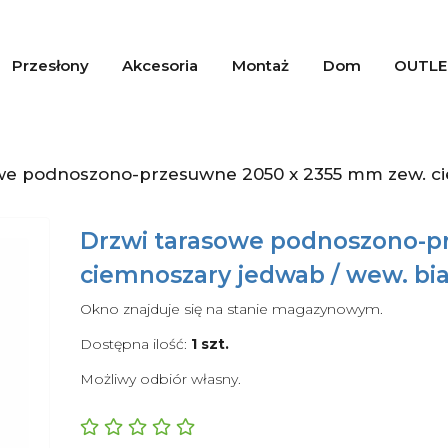
Przesłony
Akcesoria
Montaż
Dom
OUTLE
we podnoszono-przesuwne 2050 x 2355 mm zew. ciem
Drzwi tarasowe podnoszono-p
ciemnoszary jedwab / wew. biał
Okno znajduje się na stanie magazynowym.
Dostępna ilość:
1
szt.
Możliwy odbiór własny.