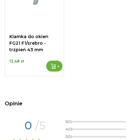
Klamka do okien
FG21 F1/srebro -
trzpień 43 mm
12,48 zł
+
Opinie
0
/5
5
(0)
4
(0)
3
(0)