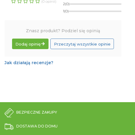
(0 opinii)
2
(0)
1
(0)
Znasz produkt? Podziel się opinią
Dodaj opinię
Przeczytaj wszystkie opinie
Jak działają recenzje?
BEZPIECZNE ZAKUPY
DOSTAWA DO DOMU