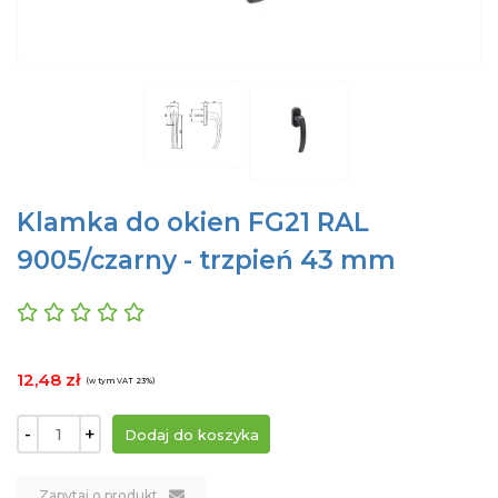
Klamka do okien FG21 RAL
9005/czarny - trzpień 43 mm
12,48 zł
(w tym VAT 23%)
-
+
Zapytaj o produkt