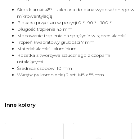
Skok klamki: 45° - zalecana do okna wyposażonego w
mikrowentylację
Blokada przycisku w pozycji 0 °- 90 ° - 180 °
Długość trzpienia 43 mm
Mocowanie trzpienia na sprężynie w rączce klamki
Trzpień kwadratowy grubości 7 mm
Materiał klamki - aluminium
Rozetka z tworzywa sztucznego z czopami
ustalającymi
Średnica czopów: 10 mm
Wkręty: (w komplecie) 2 szt. M5 x 55 mm
Inne kolory