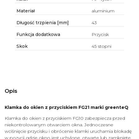
Materiał
aluminium
Długość trzpienia [mm]
43
Funkcja dodatkowa
Przycisk
Skok
45 stopni
Opis
Klamka do okien z przyciskiem FG21 marki greenteQ
Klamka do okien z przyciskiem FG10 zabezpiecza przed
niekontrolowanym otwarciem okna. Jednoczesne
wciśnięcie przycisku i obrócenie klamki uruchamia blokadę
w pozycji gdzie okno jest uchylone, otwarte lub zamknięte.