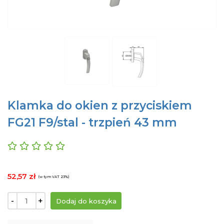
Klamka do okien z przyciskiem
FG21 F9/stal - trzpień 43 mm
52,57 zł
(w tym VAT 23%)
-
+