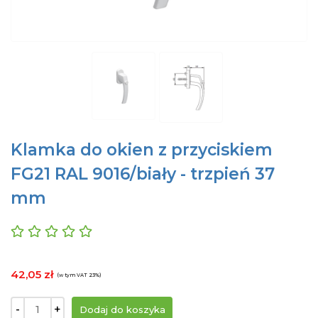
Klamka do okien z przyciskiem
FG21 RAL 9016/biały - trzpień 37
mm
42,05 zł
(w tym VAT 23%)
-
+