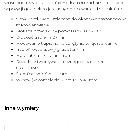
wciśnięcie przycisku i obrócenie klamki uruchamia blokadę
w pozycji gdzie okno jest uchylone, otwarte lub zamknięte.
Skok klamki: 45° - zalecana do okna wyposażonego w
mikrowentylację
Blokada przycisku w pozycji 0 °- 90 ° - 180 °
Długość trzpienia 37 mm
Mocowanie trzpienia na sprężynie w rączce klamki
Trzpień kwadratowy grubości 7 mm
Materiał klamki - aluminium
Rozetka z tworzywa sztucznego z czopami
ustalającymi
Średnica czopów: 10 mm
Wkręty: (w komplecie) 2 szt. M5 x 45 mm
Inne wymiary