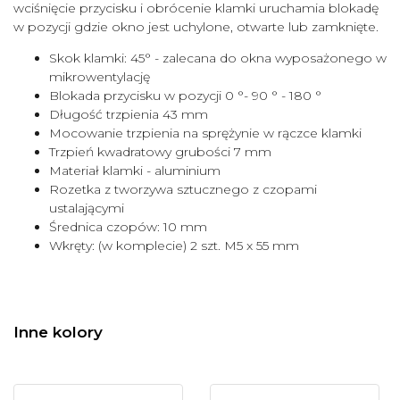
wciśnięcie przycisku i obrócenie klamki uruchamia blokadę
w pozycji gdzie okno jest uchylone, otwarte lub zamknięte.
Skok klamki: 45° - zalecana do okna wyposażonego w
mikrowentylację
Blokada przycisku w pozycji 0 °- 90 ° - 180 °
Długość trzpienia 43 mm
Mocowanie trzpienia na sprężynie w rączce klamki
Trzpień kwadratowy grubości 7 mm
Materiał klamki - aluminium
Rozetka z tworzywa sztucznego z czopami
ustalającymi
Średnica czopów: 10 mm
Wkręty: (w komplecie) 2 szt. M5 x 55 mm
Inne kolory