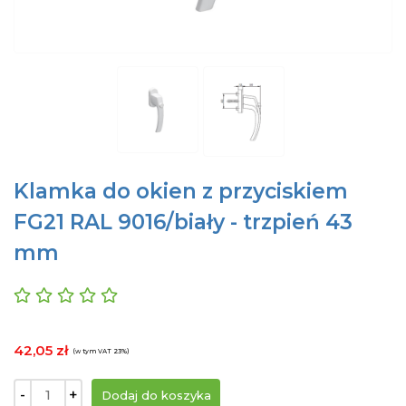
Klamka do okien z przyciskiem
FG21 RAL 9016/biały - trzpień 43
mm
42,05 zł
(w tym VAT 23%)
-
+