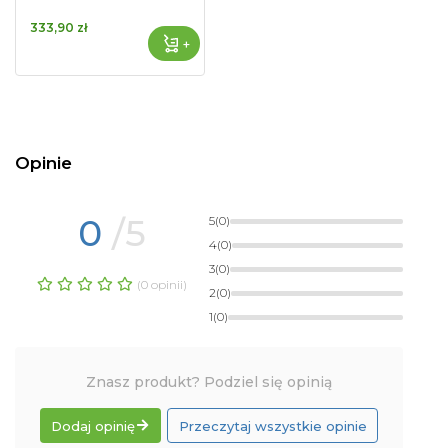
333,90 zł
+
Opinie
0
/5
5
(0)
4
(0)
3
(0)
(0 opinii)
2
(0)
1
(0)
Znasz produkt? Podziel się opinią
Dodaj opinię
Przeczytaj wszystkie opinie