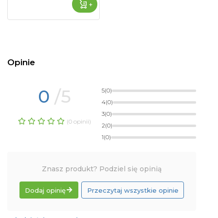
+
Opinie
0
/5
5
(0)
4
(0)
3
(0)
(0 opinii)
2
(0)
1
(0)
Znasz produkt? Podziel się opinią
Dodaj opinię
Przeczytaj wszystkie opinie