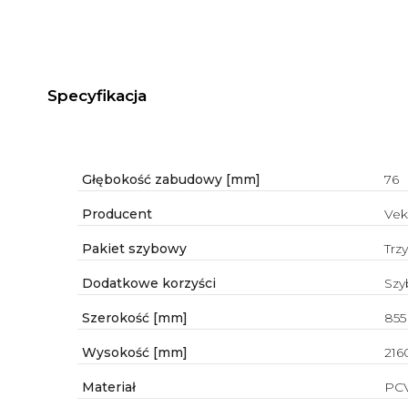
Specyfikacja
Głębokość zabudowy [mm]
76
Producent
Vek
Pakiet szybowy
Trz
Dodatkowe korzyści
Szy
Szerokość [mm]
855
Wysokość [mm]
216
Materiał
PC