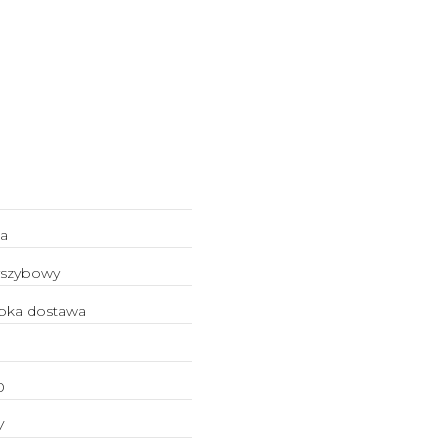
a
yszybowy
bka dostawa
0
V