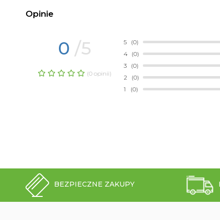
Opinie
0
/5
5
(0)
4
(0)
3
(0)
(0 opinii)
2
(0)
1
(0)
BEZPIECZNE ZAKUPY