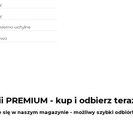
y
y
wierno-uchylne
ewo
ii PREMIUM
- kup i odbierz tera
 się w naszym magazynie - możliwy szybki odbiór