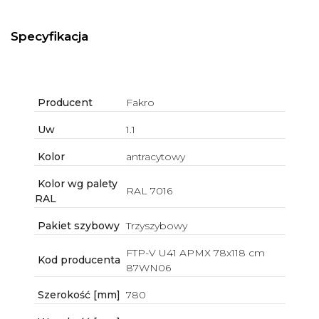
Specyfikacja
Producent
Fakro
Uw
1.1
Kolor
antracytowy
Kolor wg palety
RAL 7016
RAL
Pakiet szybowy
Trzyszybowy
FTP-V U41 APMX 78x118 cm
Kod producenta
87WN06
Szerokość [mm]
780