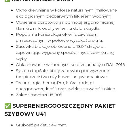
Okno drewniane w kolorze naturalnym (malowane
ekologicznym, bezbarwnym lakierem wodnym)
Otwierane obrotowo za pomocą ergonomicznej
klamki z mikrouchyleniem u dołu skrzydła.
Popularna konstrukcja okien z zawiasem
umieszczonym w połowie wysokości okna.
Zasuwka blokuje obrócone o 180° skrzydło,
zapewniając wygodny sposób mycia zewnętrznej
szyby.
Oblachowanie w modnym kolorze antracytu RAL 7016
System topSafe, który zapewnia podwyższone
bezpieczeństwo użytkowe i antywłamaniowe.
Technologia thermoPro, która podnosi
energooszczędność oraz zwiększa trwałość okien.
Zakres montażu 15-90°.
✅ SUPERENERGOOSZCZĘDNY PAKIET
SZYBOWY U41
Grubość pakietu: 44 mm.