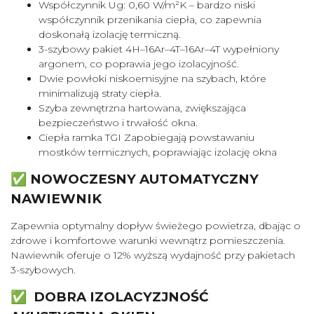
Współczynnik Ug: 0,60 W/m²K – bardzo niski
współczynnik przenikania ciepła, co zapewnia
doskonałą izolację termiczną.
3-szybowy pakiet 4H–16Ar–4T–16Ar–4T wypełniony
argonem, co poprawia jego izolacyjność.
Dwie powłoki niskoemisyjne na szybach, które
minimalizują straty ciepła.
Szyba zewnętrzna hartowana, zwiększająca
bezpieczeństwo i trwałość okna.
Ciepła ramka TGI Zapobiegają powstawaniu
mostków termicznych, poprawiając izolację okna
✅ NOWOCZESNY AUTOMATYCZNY
NAWIEWNIK
Zapewnia optymalny dopływ świeżego powietrza, dbając o
zdrowe i komfortowe warunki wewnątrz pomieszczenia.
Nawiewnik oferuje o 12% wyższą wydajność przy pakietach
3-szybowych.
✅ DOBRA IZOLACYZJNOŚĆ