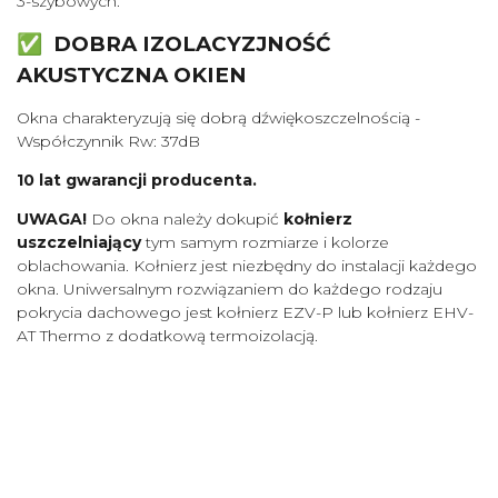
3-szybowych.
✅ DOBRA IZOLACYZJNOŚĆ
AKUSTYCZNA OKIEN
Okna charakteryzują się dobrą dźwiękoszczelnością -
Współczynnik Rw: 37dB
10 lat gwarancji producenta.
UWAGA!
Do okna należy dokupić
kołnierz
uszczelniający
tym samym rozmiarze i kolorze
oblachowania. Kołnierz jest niezbędny do instalacji każdego
okna. Uniwersalnym rozwiązaniem do każdego rodzaju
pokrycia dachowego jest kołnierz EZV-P lub kołnierz EHV-
AT Thermo z dodatkową termoizolacją.