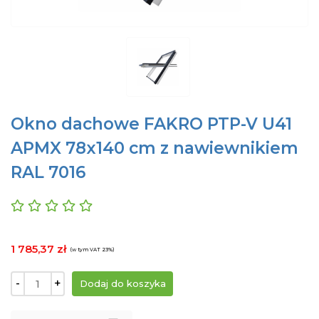
Okno dachowe FAKRO PTP-V U41
APMX 78x140 cm z nawiewnikiem
RAL 7016
1 785,37 zł
(w tym VAT 23%)
-
+