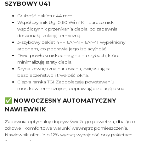
SZYBOWY U41
Grubość pakietu: 44 mm.
Współczynnik Ug: 0,60 W/m²K – bardzo niski
współczynnik przenikania ciepła, co zapewnia
doskonałą izolację termiczną.
3-szybowy pakiet 4H–16Ar–4T–16Ar–4T wypełniony
argonem, co poprawia jego izolacyjność.
Dwie powłoki niskoemisyjne na szybach, które
minimalizują straty ciepła.
Szyba zewnętrzna hartowana, zwiększająca
bezpieczeństwo i trwałość okna.
Ciepła ramka TGI Zapobiegają powstawaniu
mostków termicznych, poprawiając izolację okna
✅ NOWOCZESNY AUTOMATYCZNY
NAWIEWNIK
Zapewnia optymalny dopływ świeżego powietrza, dbając o
zdrowe i komfortowe warunki wewnątrz pomieszczenia.
Nawiewnik oferuje o 12% wyższą wydajność przy pakietach