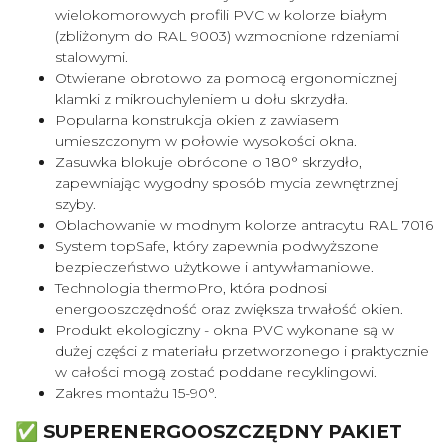
wielokomorowych profili PVC w kolorze białym
(zbliżonym do RAL 9003) wzmocnione rdzeniami
stalowymi.
Otwierane obrotowo za pomocą ergonomicznej
klamki z mikrouchyleniem u dołu skrzydła.
Popularna konstrukcja okien z zawiasem
umieszczonym w połowie wysokości okna.
Zasuwka blokuje obrócone o 180° skrzydło,
zapewniając wygodny sposób mycia zewnętrznej
szyby.
Oblachowanie w modnym kolorze antracytu RAL 7016
System topSafe, który zapewnia podwyższone
bezpieczeństwo użytkowe i antywłamaniowe.
Technologia thermoPro, która podnosi
energooszczędność oraz zwiększa trwałość okien.
Produkt ekologiczny - okna PVC wykonane są w
dużej części z materiału przetworzonego i praktycznie
w całości mogą zostać poddane recyklingowi.
Zakres montażu 15-90°.
✅ SUPERENERGOOSZCZĘDNY PAKIET