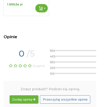
1 699,54 zł
+
Opinie
0
/5
5
(0)
4
(0)
3
(0)
(0 opinii)
2
(0)
1
(0)
Znasz produkt? Podziel się opinią
Dodaj opinię
Przeczytaj wszystkie opinie