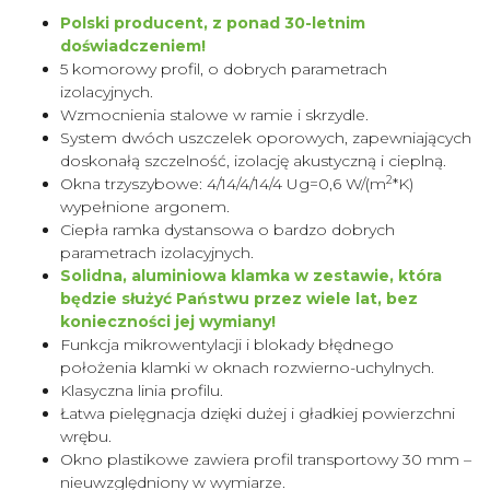
Polski producent, z ponad 30-letnim
doświadczeniem!
5 komorowy profil, o dobrych parametrach
izolacyjnych.
Wzmocnienia stalowe w ramie i skrzydle.
System dwóch uszczelek oporowych, zapewniających
doskonałą szczelność, izolację akustyczną i cieplną.
2
Okna trzyszybowe: 4/14/4/14/4 Ug=0,6 W/(m
*K)
wypełnione argonem.
Ciepła ramka dystansowa o bardzo dobrych
parametrach izolacyjnych.
Solidna, aluminiowa klamka w zestawie, która
będzie służyć Państwu przez wiele lat, bez
konieczności jej wymiany!
Funkcja mikrowentylacji i blokady błędnego
położenia klamki w oknach rozwierno-uchylnych.
Klasyczna linia profilu.
Łatwa pielęgnacja dzięki dużej i gładkiej powierzchni
wrębu.
Okno plastikowe zawiera profil transportowy 30 mm –
nieuwzględniony w wymiarze.