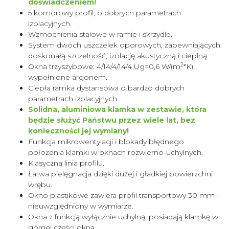
doświadczeniem!
5 komorowy profil, o dobrych parametrach
izolacyjnych.
Wzmocnienia stalowe w ramie i skrzydle.
System dwóch uszczelek oporowych, zapewniających
doskonałą szczelność, izolację akustyczną i cieplną.
2
Okna trzyszybowe: 4/14/4/14/4 Ug=0,6 W/(m
*K)
wypełnione argonem.
Ciepła ramka dystansowa o bardzo dobrych
parametrach izolacyjnych.
Solidna, aluminiowa klamka w zestawie, która
będzie służyć Państwu przez wiele lat, bez
konieczności jej wymiany!
Funkcja mikrowentylacji i blokady błędnego
położenia klamki w oknach rozwierno-uchylnych.
Klasyczna linia profilu.
Łatwa pielęgnacja dzięki dużej i gładkiej powierzchni
wrębu.
Okno plastikowe zawiera profil transportowy 30 mm –
nieuwzględniony w wymiarze.
Okna z funkcją wyłącznie uchylną, posiadają klamkę w
górnej części okna.