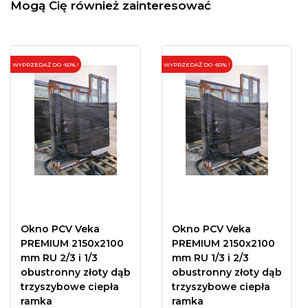
Mogą Cię również zainteresować
WYPRZEDAŻ DO -50% !
WYPRZEDAŻ DO -50% !
Okno PCV Veka
Okno PCV Veka
PREMIUM 2150x2100
PREMIUM 2150x2100
mm RU 2/3 i 1/3
mm RU 1/3 i 2/3
obustronny złoty dąb
obustronny złoty dąb
trzyszybowe ciepła
trzyszybowe ciepła
ramka
ramka