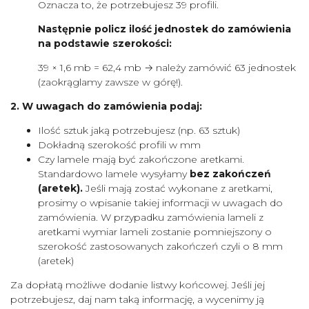
Oznacza to, że potrzebujesz 39 profili.
Następnie policz ilość jednostek do zamówienia
na podstawie szerokości:
39 × 1,6 mb = 62,4 mb → należy zamówić 63 jednostek
(zaokrąglamy zawsze w górę!).
2. W uwagach do zamówienia podaj:
Ilość sztuk jaką potrzebujesz (np. 63 sztuk)
Dokładną szerokość profili w mm
Czy lamele mają być zakończone aretkami.
Standardowo lamele wysyłamy
bez zakończeń
(aretek).
Jeśli mają zostać wykonane z aretkami,
prosimy o wpisanie takiej informacji w uwagach do
zamówienia. W przypadku zamówienia lameli z
aretkami wymiar lameli zostanie pomniejszony o
szerokość zastosowanych zakończeń czyli o 8 mm
(aretek)
Za dopłatą możliwe dodanie listwy końcowej. Jeśli jej
potrzebujesz, daj nam taką informację, a wycenimy ją