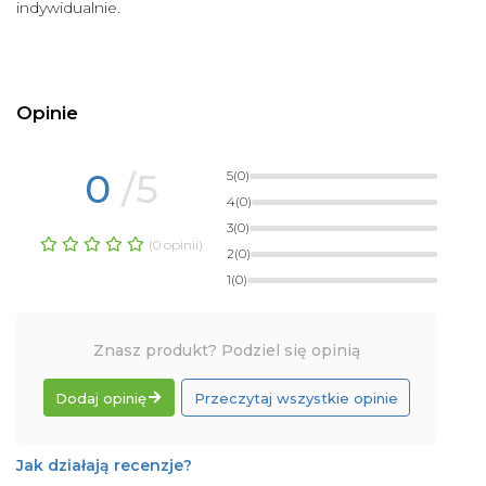
indywidualnie.
Opinie
0
/5
5
(0)
4
(0)
3
(0)
(0 opinii)
2
(0)
1
(0)
Znasz produkt? Podziel się opinią
Dodaj opinię
Przeczytaj wszystkie opinie
Jak działają recenzje?