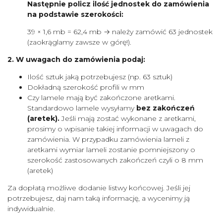
Następnie policz ilość jednostek do zamówienia
na podstawie szerokości:
39 × 1,6 mb = 62,4 mb → należy zamówić 63 jednostek
(zaokrąglamy zawsze w górę!).
2. W uwagach do zamówienia podaj:
Ilość sztuk jaką potrzebujesz (np. 63 sztuk)
Dokładną szerokość profili w mm
Czy lamele mają być zakończone aretkami.
Standardowo lamele wysyłamy
bez zakończeń
(aretek).
Jeśli mają zostać wykonane z aretkami,
prosimy o wpisanie takiej informacji w uwagach do
zamówienia. W przypadku zamówienia lameli z
aretkami wymiar lameli zostanie pomniejszony o
szerokość zastosowanych zakończeń czyli o 8 mm
(aretek)
Za dopłatą możliwe dodanie listwy końcowej. Jeśli jej
potrzebujesz, daj nam taką informację, a wycenimy ją
indywidualnie.