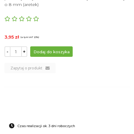
o 8 mm (aretek)
3,95 zł
(w tym VAT 23%)
-
+
Zapytaj o produkt
Czas realizacji ok. 3 dni roboczych