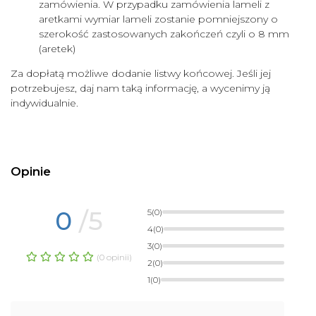
zamówienia. W przypadku zamówienia lameli z
aretkami wymiar lameli zostanie pomniejszony o
szerokość zastosowanych zakończeń czyli o 8 mm
(aretek)
Za dopłatą możliwe dodanie listwy końcowej. Jeśli jej
potrzebujesz, daj nam taką informację, a wycenimy ją
indywidualnie.
Opinie
0
/5
5
(0)
4
(0)
3
(0)
(0 opinii)
2
(0)
1
(0)