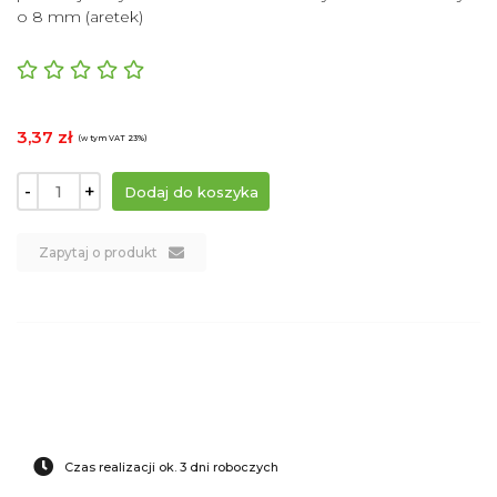
o 8 mm (aretek)
3,37 zł
(w tym VAT 23%)
-
+
Zapytaj o produkt
Czas realizacji ok. 3 dni roboczych