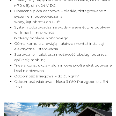
Elektryczny napęd lameli – ukryty w belce, cicha praca
(<70 dB), silnik 24 V DC
Obracane pióra dachowe – płaskie, zintegrowane z
systemem odprowadzania
wody, kąt obrotu do 120°
System odprowadzania wody – wewnętrzne odpływy
w słupach, możliwość
blokady odpływu końcowego
Górna komora z rewizją – ułatwia montaż instalacji
elektrycznej i sterowania
Sterowanie – pilot oraz możliwość obsługi poprzez
aplikację mobilną
Trwała konstrukcja – aluminiowe profile ekstrudowane
i stal nierdzewna
Odporność śniegowa – do 35 kg/m²
Odporność wiatrowa – klasa 3 (150 Pa) zgodnie z EN
13659