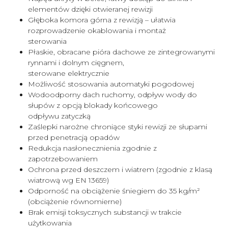
elementów dzięki otwieranej rewizji
Głęboka komora górna z rewizją – ułatwia
rozprowadzenie okablowania i montaż
sterowania
Płaskie, obracane pióra dachowe ze zintegrowanymi
rynnami i dolnym cięgnem,
sterowane elektrycznie
Możliwość stosowania automatyki pogodowej
Wodoodporny dach ruchomy, odpływ wody do
słupów z opcją blokady końcowego
odpływu zatyczką
Zaślepki narożne chroniące styki rewizji ze słupami
przed penetracją opadów
Redukcja nasłonecznienia zgodnie z
zapotrzebowaniem
Ochrona przed deszczem i wiatrem (zgodnie z klasą
wiatrową wg EN 13659)
Odporność na obciążenie śniegiem do 35 kg/m²
(obciążenie równomierne)
Brak emisji toksycznych substancji w trakcie
użytkowania