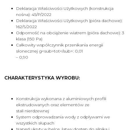
Deklaracja Właściwości Użytkowych (konstrukcja
nośna): 45/P/2022
Deklaracja Właściwości Użytkowych (pióra dachowe):
162/S/2022
Odporność na obciążenie wiatrem (pióra dachowe): 3
klasa (150 Pa)
Całkowity współczynnik przenikania energii
słonecznej g<sub>tot</sub>: 0,01
– 0,90
CHARAKTERYSTYKA WYROBU:
Konstrukcja wykonana z aluminiowych profili
ekstrudowanych oraz elementów ze
stali nierdzewnej
System odprowadzania wody z odpływami we
wszystkich słupach
Napęd ukryty w belce, łatwy dostęp do silnika i