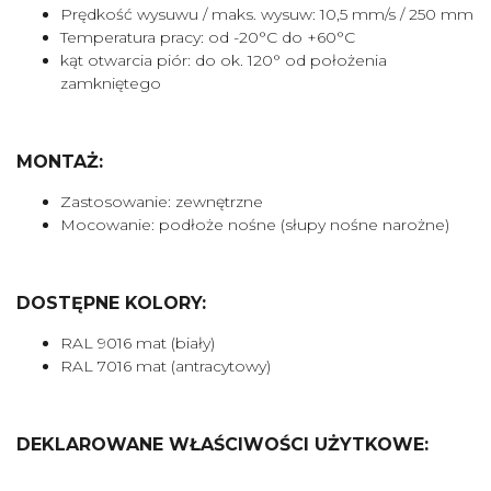
Prędkość wysuwu / maks. wysuw: 10,5 mm/s / 250 mm
Temperatura pracy: od -20°C do +60°C
kąt otwarcia piór: do ok. 120° od położenia
zamkniętego
MONTAŻ:
Zastosowanie: zewnętrzne
Mocowanie: podłoże nośne (słupy nośne narożne)
DOSTĘPNE KOLORY:
RAL 9016 mat (biały)
RAL 7016 mat (antracytowy)
DEKLAROWANE WŁAŚCIWOŚCI UŻYTKOWE: