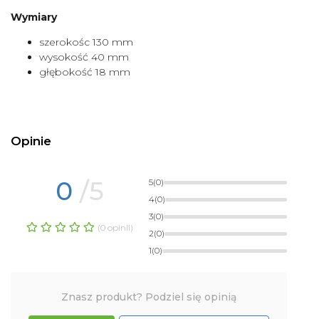
Wymiary
szerokośc 130 mm
wysokość 40 mm
głębokość 18 mm
Opinie
0
/5
5
(0)
4
(0)
3
(0)
(0 opinii)
2
(0)
1
(0)
Znasz produkt? Podziel się opinią