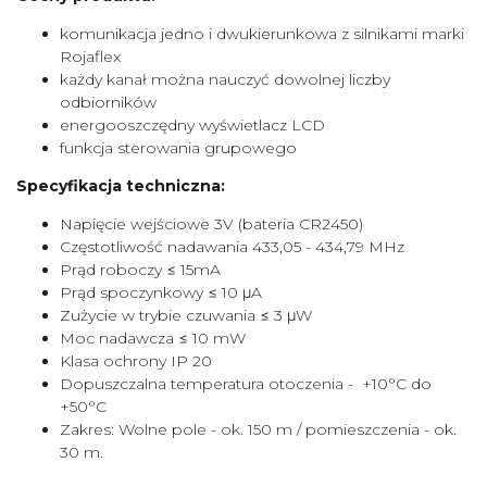
komunikacja jedno i dwukierunkowa z silnikami marki
Rojaflex
każdy kanał można nauczyć dowolnej liczby
odbiorników
energooszczędny wyświetlacz LCD
funkcja sterowania grupowego
Specyfikacja techniczna:
Napięcie wejściowe 3V (bateria CR2450)
Częstotliwość nadawania 433,05 - 434,79 MHz
Prąd roboczy ≤ 15mA
Prąd spoczynkowy ≤ 10 μA
Zużycie w trybie czuwania ≤ 3 μW
Moc nadawcza ≤ 10 mW
Klasa ochrony IP 20
Dopuszczalna temperatura otoczenia - +10°C do
+50°C
Zakres: Wolne pole - ok. 150 m / pomieszczenia - ok.
30 m.