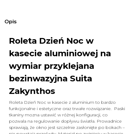
Opis
Roleta Dzień Noc w
kasecie aluminiowej na
wymiar
przyklejana
bezinwazyjna Suita
Zakynthos
Roleta Dzień Noc w kasecie z aluminium to bardzo
funkcjonalne i estetyczne oraz trwałe rozwiązanie. Paski
tkaniny mozna ustawić w różnej konfiguracji, co
pozwala na regulowanie dopływu światła. Prowadnice
sprawiają, że okno jest szczelnie zasłonięte po bokach –
nie powstają prześwity. Materiał po zwinięciu w kasecie