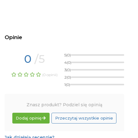
Opinie
0
/5
5
(0)
4
(0)
3
(0)
(0 opinii)
2
(0)
1
(0)
Znasz produkt? Podziel się opinią
Dodaj opinię
Przeczytaj wszystkie opinie
Jak działają recenzje?