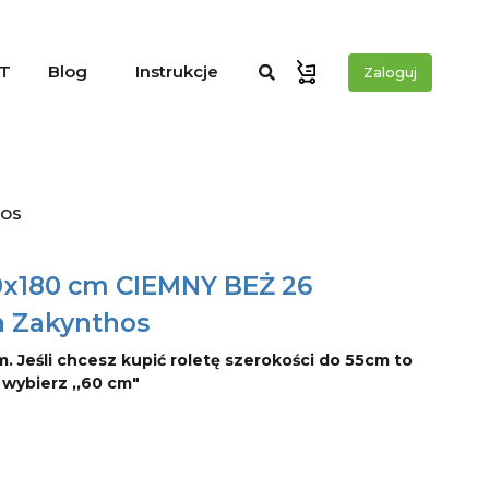
T
Blog
Instrukcje
Zaloguj
hos
00x180 cm CIEMNY BEŻ 26
a Zakynthos
m. Jeśli chcesz kupić roletę szerokości do 55cm to
o wybierz ,,60 cm"