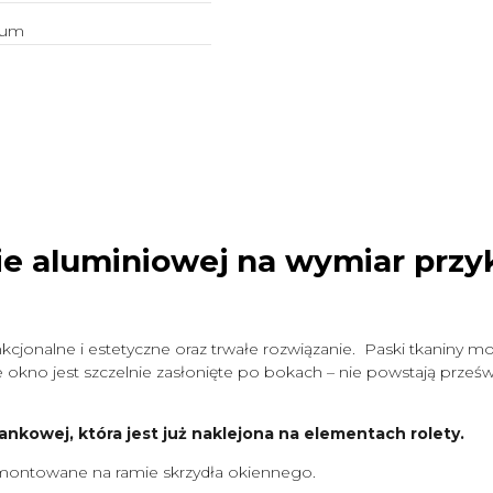
ium
ie aluminiowej na wymiar
przy
cjonalne i estetyczne oraz trwałe rozwiązanie. Paski tkaniny mo
okno jest szczelnie zasłonięte po bokach – nie powstają prześwit
ankowej, która jest już naklejona na elementach rolety.
ontowane na ramie skrzydła okiennego.