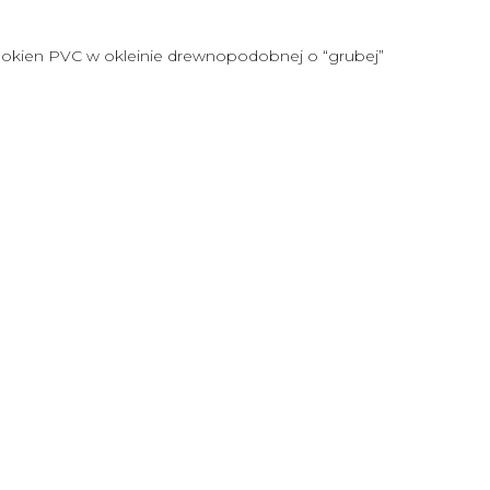
o okien PVC w okleinie drewnopodobnej o “grubej”