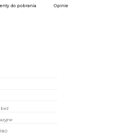
nty do pobrania
Opinie
 beż
azyjne
180