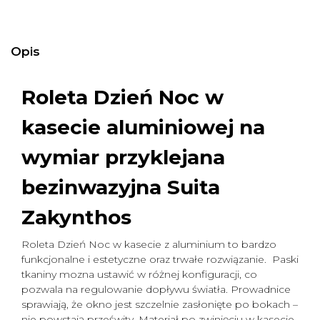
Opis
Roleta Dzień Noc w
kasecie aluminiowej na
wymiar
przyklejana
bezinwazyjna Suita
Zakynthos
Roleta Dzień Noc w kasecie z aluminium to bardzo
funkcjonalne i estetyczne oraz trwałe rozwiązanie. Paski
tkaniny mozna ustawić w różnej konfiguracji, co
pozwala na regulowanie dopływu światła. Prowadnice
sprawiają, że okno jest szczelnie zasłonięte po bokach –
nie powstają prześwity. Materiał po zwinięciu w kasecie