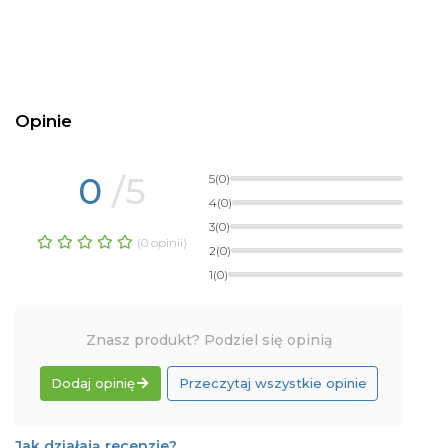
Opinie
0
/5
5
(0)
4
(0)
3
(0)
(0 opinii)
2
(0)
1
(0)
Znasz produkt? Podziel się opinią
Dodaj opinię
Przeczytaj wszystkie opinie
Jak działają recenzje?