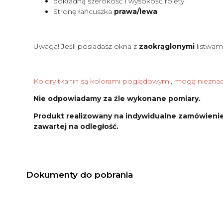
dokładną szerokość i wysokość rolety
Stronę łańcuszka
prawa/lewa
Uwaga! Jeśli posiadasz okna z
zaokrąglonymi
listwam
Kolory tkanin są kolorami poglądowymi, mogą nieznacz
Nie odpowiadamy za źle wykonane pomiary.
Produkt realizowany na indywidualne zamówienie
zawartej na odległość.
Dokumenty do pobrania