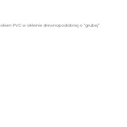
o okien PVC w okleinie drewnopodobnej o “grubej”