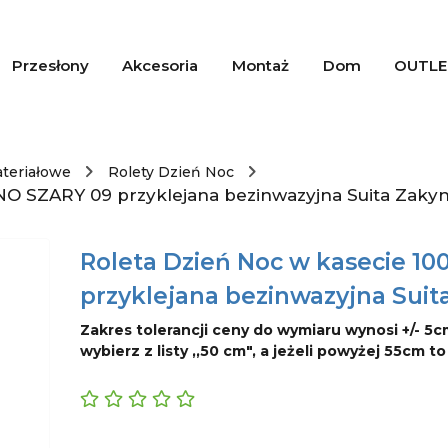
Przesłony
Akcesoria
Montaż
Dom
OUTLE
ateriałowe
Rolety Dzień Noc
NO SZARY 09 przyklejana bezinwazyjna Suita Zaky
Roleta Dzień Noc w kasecie 1
przyklejana bezinwazyjna Suit
Zakres tolerancji ceny do wymiaru wynosi +/- 5c
wybierz z listy ,,50 cm", a jeżeli powyżej 55cm t