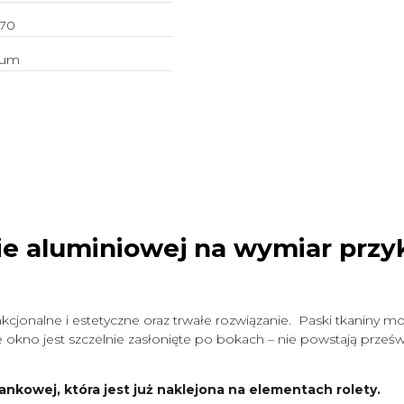
70
ium
ie aluminiowej na wymiar
przy
cjonalne i estetyczne oraz trwałe rozwiązanie. Paski tkaniny mo
okno jest szczelnie zasłonięte po bokach – nie powstają prześwit
ankowej, która jest już naklejona na elementach rolety.