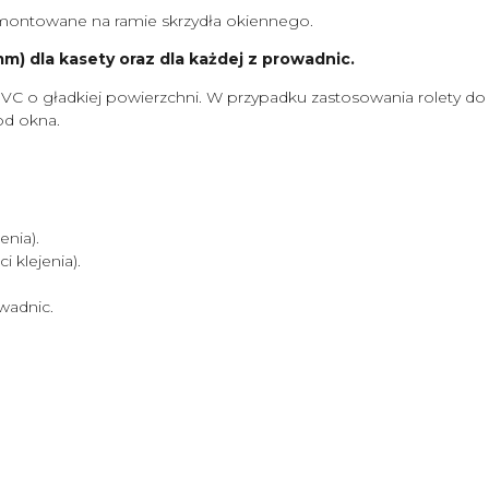
ontowane na ramie skrzydła okiennego.
) dla kasety oraz dla każdej z prowadnic.
VC o gładkiej powierzchni. W przypadku zastosowania rolety d
od okna.
nia).
klejenia).
wadnic.