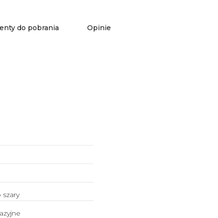
nty do pobrania
Opinie
 szary
azyjne