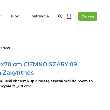
T
Blog
Instrukcje
Zaloguj
nthos
00x70 cm CIEMNO SZARY 09
a Zakynthos
m. Jeśli chcesz kupić roletę szerokości do 55cm to
o wybierz ,,60 cm"