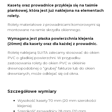
Kasetę oraz prowadnice przykleja się na taśmie
piankowej, która jest już naklejona na elementach
rolety.
Rolety materiałowe z prowadnicami komorowymi są
montowane na ramie skrzydła okiennego.
Wymagana jest płaska powierzchnia klejenia
(20mm) dla kasety oraz dla każdej z prowadnic.
Roletę naklejaną SUITA zalecamy stosować do okien
PVC o gładkiej powierzchni. W przypadku
zastosowania rolety do okien PVC w okleinie
drewnopodobnej o “grubej” fakturze lub do okien
drewnianych, może odklejać się od okna.
Szczegółowe wymiary
Wysokość kasety 70 mm (20 mm szerokości
klejenia).
Szerokość prowadnicy 28 mm (20 mm