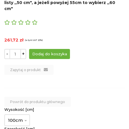
listy ,,50 cm", a jeżeli powyżej 55cm to wybierz ,,60
cm"
261,72 zł
(w tym VAT 23%)
-
+
Zapytaj o produkt
Powrót do produktu głównego
Wysokość [cm]
100cm
Szerokość [cm]