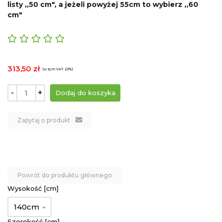
listy ,,50 cm", a jeżeli powyżej 55cm to wybierz ,,60
cm"
313,50 zł
(w tym VAT 23%)
-
+
Zapytaj o produkt
Powrót do produktu głównego
Wysokość [cm]
140cm
Szerokość [cm]