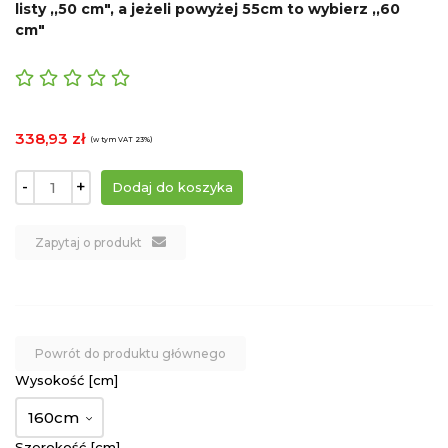
listy ,,50 cm", a jeżeli powyżej 55cm to wybierz ,,60
cm"
338,93 zł
(w tym VAT 23%)
-
+
Zapytaj o produkt
Powrót do produktu głównego
Wysokość [cm]
160cm
Szerokość [cm]