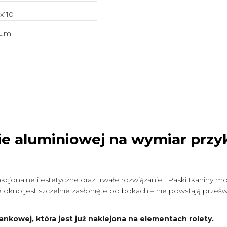
x110
ium
ie aluminiowej na wymiar
przy
cjonalne i estetyczne oraz trwałe rozwiązanie. Paski tkaniny mo
okno jest szczelnie zasłonięte po bokach – nie powstają prześwit
ankowej, która jest już naklejona na elementach rolety.