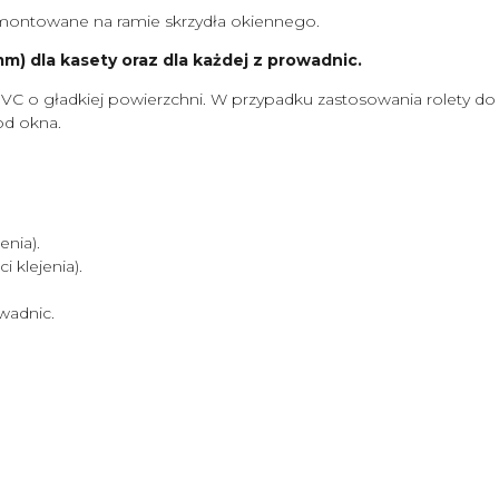
ontowane na ramie skrzydła okiennego.
) dla kasety oraz dla każdej z prowadnic.
VC o gładkiej powierzchni. W przypadku zastosowania rolety d
od okna.
nia).
klejenia).
wadnic.