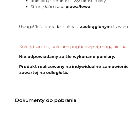
dokładną szerokość i wysokość rolety
Stronę łańcuszka
prawa/lewa
Uwaga! Jeśli posiadasz okna z
zaokrąglonymi
listwam
Kolory tkanin są kolorami poglądowymi, mogą nieznacz
Nie odpowiadamy za źle wykonane pomiary.
Produkt realizowany na indywidualne zamówienie
zawartej na odległość.
Dokumenty do pobrania