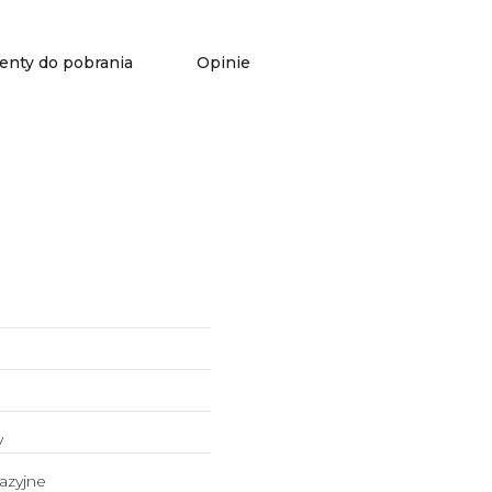
nty do pobrania
Opinie
y
azyjne