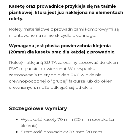
Kasetę oraz prowadnice przykleja się na taśmie
piankowej, która jest już naklejona na elementach
rolety.
Rolety materiałowe z prowadnicami komorowymi są
montowane na ramie skrzydła okiennego.
Wymagana jest płaska powierzchnia klejenia
(20mm) dla kasety oraz dla każdej z prowadnic.
Roletę naklejaną SUITA zalecamy stosować do okien
PVC o gładkiej powierzchni. W przypadku
zastosowania rolety do okien PVC w okleinie
drewnopodobnej o “grubej” fakturze lub do okien
drewnianych, może odklejać się od okna.
Szczegółowe wymiary
Wysokość kasety 70 mm (20 mm szerokości
klejenia).
Szerokość prowadnicy 28 mm (20 mm