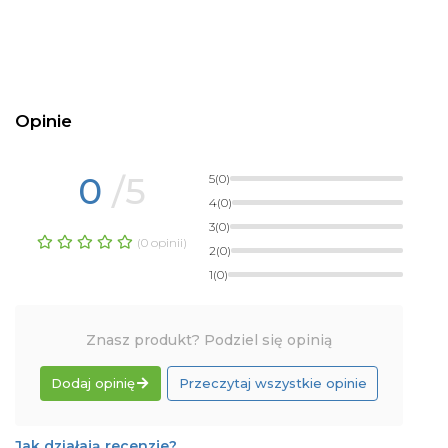
Opinie
0
/5
5
(0)
4
(0)
3
(0)
(0 opinii)
2
(0)
1
(0)
Znasz produkt? Podziel się opinią
Dodaj opinię
Przeczytaj wszystkie opinie
Jak działają recenzje?