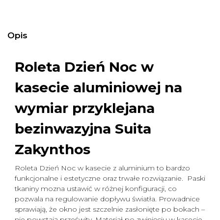
Opis
Roleta Dzień Noc w
kasecie aluminiowej na
wymiar
przyklejana
bezinwazyjna Suita
Zakynthos
Roleta Dzień Noc w kasecie z aluminium to bardzo
funkcjonalne i estetyczne oraz trwałe rozwiązanie. Paski
tkaniny mozna ustawić w różnej konfiguracji, co
pozwala na regulowanie dopływu światła. Prowadnice
sprawiają, że okno jest szczelnie zasłonięte po bokach –
nie powstają prześwity. Materiał po zwinięciu w kasecie