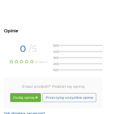
Opinie
0
/5
5
(0)
4
(0)
3
(0)
(0 opinii)
2
(0)
1
(0)
Znasz produkt? Podziel się opinią
Dodaj opinię
Przeczytaj wszystkie opinie
Jak działają recenzje?