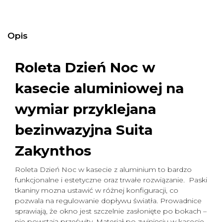
Opis
Roleta Dzień Noc w
kasecie aluminiowej na
wymiar
przyklejana
bezinwazyjna Suita
Zakynthos
Roleta Dzień Noc w kasecie z aluminium to bardzo
funkcjonalne i estetyczne oraz trwałe rozwiązanie. Paski
tkaniny mozna ustawić w różnej konfiguracji, co
pozwala na regulowanie dopływu światła. Prowadnice
sprawiają, że okno jest szczelnie zasłonięte po bokach –
nie powstają prześwity. Materiał po zwinięciu w kasecie