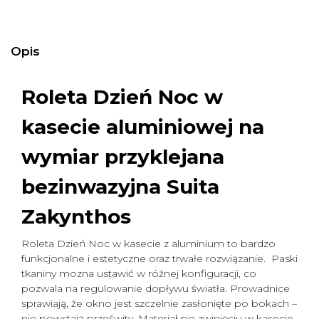
Opis
Roleta Dzień Noc w
kasecie aluminiowej na
wymiar
przyklejana
bezinwazyjna Suita
Zakynthos
Roleta Dzień Noc w kasecie z aluminium to bardzo
funkcjonalne i estetyczne oraz trwałe rozwiązanie. Paski
tkaniny mozna ustawić w różnej konfiguracji, co
pozwala na regulowanie dopływu światła. Prowadnice
sprawiają, że okno jest szczelnie zasłonięte po bokach –
nie powstają prześwity. Materiał po zwinięciu w kasecie