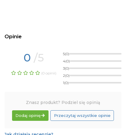
Opinie
0
/5
5
(0)
4
(0)
3
(0)
(0 opinii)
2
(0)
1
(0)
Znasz produkt? Podziel się opinią
Dodaj opinię
Przeczytaj wszystkie opinie
Jak działają recenzje?